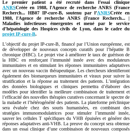
Le premier patient a été recruté dans l’essai clinique
ANRS
Créée en 1988, l'Agence de recherche ANRS (France
Recherch...
HB07 IP-cure-B, soutenu par l’
ANRS
Créée en
1988, l'Agence de recherche ANRS (France Recherch...
|
Maladies infectieuses émergentes et mené par le service
d’hépatologie des Hospices civils de Lyon, dans le cadre du
projet IP-cure-B
.
L’objectif du projet IP-cure-B, financé par l’Union européenne, est
de développer de nouveaux concepts curatifs pour l’hépatite B
chronique (HBC). Le projet vise à améliorer le taux de guérison de
la HBC en renforçant l’immunité innée avec des modulateurs
immunitaires et en stimulant les réponses immunitaires adaptatives
avec un nouveau vaccin thérapeutique. Les chercheurs identifieront
également des biomarqueurs immunitaires et viraux pour suivre la
stratification et la réponse au traitement des patients. L’intégration
des données biologiques et cliniques permettra d’élaborer des
modèles pour identifier la meilleure combinaison de traitement et
l’efficacité des nouvelles thérapies curatives concernant le spectre de
la maladie et l’hétérogénéité des patients. La plateforme préclinique
sera évaluée chez des souris humanisées, en combinant des
stratégies immunomodulatrices pour stimuler l’immunité innée,
sauver les cellules T spécifiques du VHB épuisées et générer des
réponses adaptatives anti-VHB. La preuve du concept sera obtenue
dans un essai clinique d’une combinaison de nouveaux composés