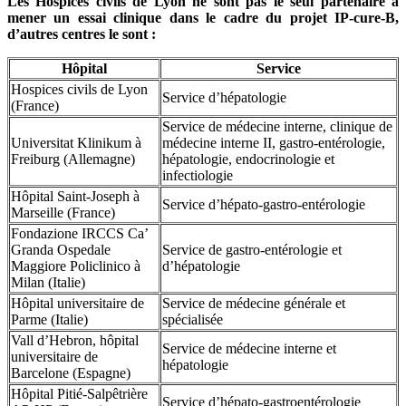
Les Hospices civils de Lyon ne sont pas le seul partenaire à
mener un essai clinique dans le cadre du projet IP-cure-B,
d’autres centres le sont :
Hôpital
Service
Hospices civils de Lyon
Service d’hépatologie
(France)
Service de médecine interne, clinique de
Universitat Klinikum à
médecine interne II, gastro-entérologie,
Freiburg (Allemagne)
hépatologie, endocrinologie et
infectiologie
Hôpital Saint-Joseph à
Service d’hépato-gastro-entérologie
Marseille (France)
Fondazione IRCCS Ca’
Granda Ospedale
Service de gastro-entérologie et
Maggiore Policlinico à
d’hépatologie
Milan (Italie)
Hôpital universitaire de
Service de médecine générale et
Parme (Italie)
spécialisée
Vall d’Hebron, hôpital
Service de médecine interne et
universitaire de
hépatologie
Barcelone (Espagne)
Hôpital Pitié-Salpêtrière
Service d’hépato-gastroentérologie