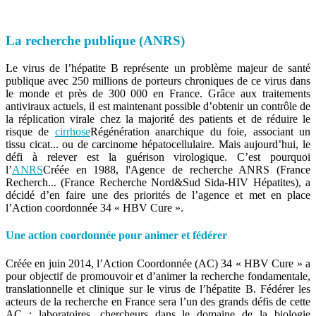
La recherche publique (ANRS)
Le virus de l’hépatite B représente un problème majeur de santé
publique avec 250 millions de porteurs chroniques de ce virus dans
le monde et près de 300 000 en France. Grâce aux traitements
antiviraux actuels, il est maintenant possible d’obtenir un contrôle de
la réplication virale chez la majorité des patients et de réduire le
risque de
cirrhose
Régénération anarchique du foie, associant un
tissu cicat...
ou de carcinome hépatocellulaire. Mais aujourd’hui, le
défi à relever est la guérison virologique. C’est pourquoi
l’
ANRS
Créée en 1988, l'Agence de recherche ANRS (France
Recherch...
(France Recherche Nord&Sud Sida-HIV Hépatites), a
décidé d’en faire une des priorités de l’agence et met en place
l’Action coordonnée 34 « HBV Cure ».
Une action coordonnée pour animer et fédérer
Créée en juin 2014, l’Action Coordonnée (AC) 34 « HBV Cure » a
pour objectif de promouvoir et d’animer la recherche fondamentale,
translationnelle et clinique sur le virus de l’hépatite B. Fédérer les
acteurs de la recherche en France sera l’un des grands défis de cette
AC : laboratoires, chercheurs dans le domaine de la biologie