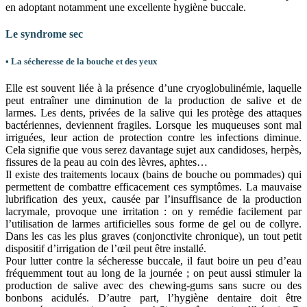
en adoptant notamment une excellente hygiène buccale.
Le syndrome sec
• La sécheresse de la bouche et des yeux
Elle est souvent liée à la présence d’une cryoglobulinémie, laquelle
peut entraîner une diminution de la production de salive et de
larmes. Les dents, privées de la salive qui les protège des attaques
bactériennes, deviennent fragiles. Lorsque les muqueuses sont mal
irriguées, leur action de protection contre les infections diminue.
Cela signifie que vous serez davantage sujet aux candidoses, herpès,
fissures de la peau au coin des lèvres, aphtes…
Il existe des traitements locaux (bains de bouche ou pommades) qui
permettent de combattre efficacement ces symptômes. La mauvaise
lubrification des yeux, causée par l’insuffisance de la production
lacrymale, provoque une irritation : on y remédie facilement par
l’utilisation de larmes artificielles sous forme de gel ou de collyre.
Dans les cas les plus graves (conjonctivite chronique), un tout petit
dispositif d’irrigation de l’œil peut être installé.
Pour lutter contre la sécheresse buccale, il faut boire un peu d’eau
fréquemment tout au long de la journée ; on peut aussi stimuler la
production de salive avec des chewing-gums sans sucre ou des
bonbons acidulés. D’autre part, l’hygiène dentaire doit être