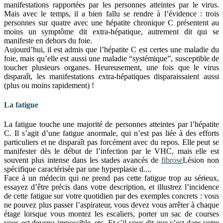
manifestations rapportées par les personnes atteintes par le virus.
Mais avec le temps, il a bien fallu se rendre à l’évidence : trois
personnes sur quatre avec une hépatite chronique C présentent au
moins un symptôme dit extra-hépatique, autrement dit qui se
manifeste en dehors du foie.
Aujourd’hui, il est admis que l’hépatite C est certes une maladie du
foie, mais qu’elle est aussi une maladie “systémique”, susceptible de
toucher plusieurs organes. Heureusement, une fois que le virus
disparaît, les manifestations extra-hépatiques disparaissaient aussi
(plus ou moins rapidement) !
La fatigue
La fatigue touche une majorité de personnes atteintes par l’hépatite
C. Il s’agit d’une fatigue anormale, qui n’est pas liée à des efforts
particuliers et ne disparaît pas forcément avec du repos. Elle peut se
manifester dès le début de l’infection par le VHC, mais elle est
souvent plus intense dans les stades avancés de
fibrose
Lésion non
spécifique caractérisée par une hyperplasie d...
.
Face à un médecin qui ne prend pas cette fatigue trop au sérieux,
essayez d’être précis dans votre description, et illustrez l’incidence
de cette fatigue sur votre quotidien par des exemples concrets : vous
ne pouvez plus passer l’aspirateur, vous devez vous arrêter à chaque
étage lorsque vous montez les escaliers, porter un sac de courses
vous est devenu impossible, etc. Et s’il vous dit que c’est dans votre