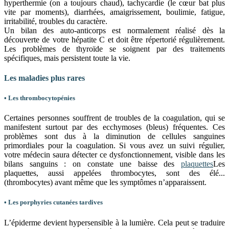
hyperthermie (on a toujours chaud), tachycardie (le cœur bat plus
vite par moments), diarrhées, amaigrissement, boulimie, fatigue,
irritabilité, troubles du caractère.
Un bilan des auto-anticorps est normalement réalisé dès la
découverte de votre hépatite C et doit être répertorié régulièrement.
Les problèmes de thyroïde se soignent par des traitements
spécifiques, mais persistent toute la vie.
Les maladies plus rares
• Les thrombocytopénies
Certaines personnes souffrent de troubles de la coagulation, qui se
manifestent surtout par des ecchymoses (bleus) fréquentes. Ces
problèmes sont dus à la diminution de cellules sanguines
primordiales pour la coagulation. Si vous avez un suivi régulier,
votre médecin saura détecter ce dysfonctionnement, visible dans les
bilans sanguins : on constate une baisse des
plaquettes
Les
plaquettes, aussi appelées thrombocytes, sont des élé...
(thrombocytes) avant même que les symptômes n’apparaissent.
• Les porphyries cutanées tardives
L’épiderme devient hypersensible à la lumière. Cela peut se traduire