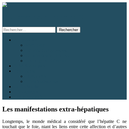
Tout savoir sur l'hépatite C
Rechercher :
Aller
Au quotidien
au
Vivre avec
contenu
Hépatite C et grossesse
Co-infection VIH-VHC
Les drogues et l’alcool
Suivi & Analyses
Traitements
Traitements
Effets indésirables
La Recherche
Témoignages
Des questions ?
Les manifestations extra-hépatiques
Longtemps, le monde médical a considéré que l’hépatite C ne
touchait que le foie, niant les liens entre cette affection et d’autres