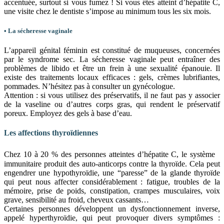
accentuée, surtout si vous fumez ! Si vous êtes atteint d’hépatite C,
une visite chez le dentiste s’impose au minimum tous les six mois.
• La sécheresse vaginale
L’appareil génital féminin est constitué de muqueuses, concernées
par le syndrome sec. La sécheresse vaginale peut entraîner des
problèmes de libido et être un frein à une sexualité épanouie. Il
existe des traitements locaux efficaces : gels, crèmes lubrifiantes,
pommades. N’hésitez pas à consulter un gynécologue.
Attention : si vous utilisez des préservatifs, il ne faut pas y associer
de la vaseline ou d’autres corps gras, qui rendent le préservatif
poreux. Employez des gels à base d’eau.
Les affections thyroïdiennes
Chez 10 à 20 % des personnes atteintes d’hépatite C, le système
immunitaire produit des auto-anticorps contre la thyroïde. Cela peut
engendrer une hypothyroïdie, une “paresse” de la glande thyroïde
qui peut nous affecter considérablement : fatigue, troubles de la
mémoire, prise de poids, constipation, crampes musculaires, voix
grave, sensibilité au froid, cheveux cassants…
Certaines personnes développent un dysfonctionnement inverse,
appelé hyperthyroïdie, qui peut provoquer divers symptômes :