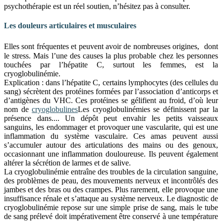
psychothérapie est un réel soutien, n’hésitez pas à consulter.
Les douleurs articulaires et musculaires
Elles sont fréquentes et peuvent avoir de nombreuses origines, dont
le stress. Mais l’une des causes la plus probable chez les personnes
touchées par l’hépatite C, surtout les femmes, est la
cryoglobulinémie.
Explication : dans l’hépatite C, certains lymphocytes (des cellules du
sang) sécrètent des protéines formées par l’association d’anticorps et
d’antigènes du VHC. Ces protéines se gélifient au froid, d’où leur
nom de
cryoglobulines
Les cryoglobulinémies se définissent par la
présence dans...
. Un dépôt peut envahir les petits vaisseaux
sanguins, les endommager et provoquer une vascularite, qui est une
inflammation du système vasculaire. Ces amas peuvent aussi
s’accumuler autour des articulations des mains ou des genoux,
occasionnant une inflammation douloureuse. Ils peuvent également
altérer la sécrétion de larmes et de salive.
La cryoglobulinémie entraîne des troubles de la circulation sanguine,
des problèmes de peau, des mouvements nerveux et incontrôlés des
jambes et des bras ou des crampes. Plus rarement, elle provoque une
insuffisance rénale et s’attaque au système nerveux. Le diagnostic de
cryoglobulinémie repose sur une simple prise de sang, mais le tube
de sang prélevé doit impérativement être conservé à une température