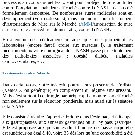
processus au cours duquel les...
, soit pour protéger le foie ou lutter
contre l’oxydation, mais leur efficacité contre la NASH n’a pas été
formellement démontrée. De nombreuses autres molécules sont en
développement (voir ci-dessous), mais aucune n’a pour le moment
d’Autorisation de Mise sur le Marché (
AMM
Autorisation de mise
sur le marché : procédure administrat...
) contre la NASH.
En attendant ces médicaments miracles que nous promettent les
laboratoires (encore faut-il croire aux miracles !), le traitement
médicamenteux voire chirurgical de la NASH passe par le traitement
des pathologies associées : obésité, diabète, maladies
cardiovasculaires, etc.
Traitements contre l’obésité
Dans certains cas, votre médecin pourra vous prescrire de l’orlistat
(Xenical® ou générique) en complément du régime amaigrissant.
Mais c’est surtout la chirurgie bariatrique qui a montré son efficacité
non seulement sur la réduction pondérale, mais aussi sur la stéatose
et la NASH.
Elle consiste à réduire l’apport calorique dans l’estomac, et fait appel
aux gastroplasties, aux anneaux gastriques ou au by-pass gastrique.
Elle est proposée aux personnes dont l’indice de masse corporelle
est supérieur ou égal à 40, voire 35 dès lors qu’une comorbidité a été