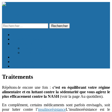
Tout savoir sur NASH
Rechercher :
Aller
Au quotidien
au
Suivi & Analyses
contenu
Traitements
Traitements
Effets indésirables
La recherche
Témoignages
Des questions ?
Traitements
Répétons-le encore une fois :
c’est en équilibrant votre régime
alimentaire et en luttant contre la sédentarité que vous agirez le
plus efficacement contre la NASH
(voir la page Au quotidien).
En complément, certains médicaments sont parfois envisagés, soit
pour lutter contre l’
insulinorésistance
L’insulinorésistance est le