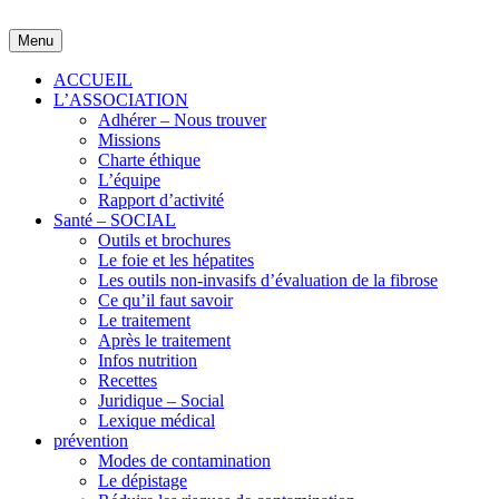
Skip
to
Menu
content
ACCUEIL
L’ASSOCIATION
Adhérer – Nous trouver
Missions
Charte éthique
L’équipe
Rapport d’activité
Santé – SOCIAL
Outils et brochures
Le foie et les hépatites
Les outils non-invasifs d’évaluation de la fibrose
Ce qu’il faut savoir
Le traitement
Après le traitement
Infos nutrition
Recettes
Juridique – Social
Lexique médical
prévention
Modes de contamination
Le dépistage