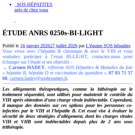
SOS HÉPATITES
près de chez vous
ÉTUDE ANRS 0250s-BI-LIGHT
Publié le
16 janvier 2026
27 juillet 2026
par
L'équipe SOS hépatites
Vous vivez avec l’hépatite B chronique & avec le VIH et vous
souhaitez participer à l’essai BI-LIGHT, contactez-nous pour
échanger sur l’étude et ses objectifs :
→ Carmen HADEY
,
référente SOS Hépatites & Maladies du foie
« hépatite B, hépatite D et vaccination du quotidien »
,
07 83 71 57
68
,
carmen.hadey@soshepatites.fr
.
Les allègements thérapeutiques, comme la bithérapie ou le
traitement séquentiel, sont utilisés pour maintenir le contrôle du
VIH après obtention d’une charge virale indétectable. Cependant,
il manque des données sur ces options pour les personnes co-
infectées par le VIH et l’hépatite B. Cet essai vise à évaluer la
sécurité de deux stratégies d’allègement, dont les charges virales
VIH et VHB sont indétectables depuis plus de 2 ans sous
trithérapie.