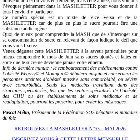
nouveau défi et on vous en remercie, mais cette année, nous voulons
l’évoquer pleinement dans la MASHLETTER pour vous donner à
tous l’envie d’y participer.
Ce numéro spécial est un mixte de Vice Versa et de la
MASHLETTER car de plus en plus le sucre pourrait être une
substance addictogène.
Quoi de mieux pour comprendre la MASH que de s’interroger sur
sa consommation de sucre en relevant de façon ludique le défi que
vous vous fixerez.
Venez déguster cette MASHLETTER à la saveur particulière pour
mieux comprendre le mois de Juin sans sucres ajoutés et faites en
sorte que le sucre ne devienne jamais votre ennemi.
Info de dernière minute : le remboursement des médicaments contre
l’obésité Wegovy© et Mounjaro© débutera mi-juin et concernera les
personnes atteintes d’obésité massive sans comorbidité, ou sévère
avec comorbidités. Seuls les médecins travaillant dans des
structures spécialisées, tels que les centres spécialisés de l’obésité,
des CHU ou des établissements de soins médicaux et de
réadaptation, pourront les prescrire, pour éviter les mésusages.
Pascal Mélin
,
Président de la Fédération SOS hépatites & maladies
du foie
RETROUVEZ LA MASHLETTER N°53 – MAI 2026
INSCRIVEZ-VOUS À CETTE LETTRE MENSUELLE