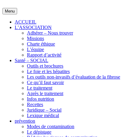
Skip
to
Menu
content
ACCUEIL
L’ASSOCIATION
Adhérer – Nous trouver
Missions
Charte éthique
L’équipe
Rapport d’activité
Santé – SOCIAL
Outils et brochures
Le foie et les hépatites
Les outils non-invasifs d’évaluation de la fibrose
Ce qu’il faut savoir
Le traitement
Après le traitement
Infos nutrition
Recettes
Juridique – Social
Lexique médical
prévention
Modes de contamination
Le dépistage