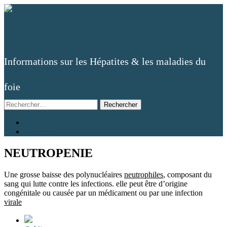
plateforme hépatante
Informations sur les Hépatites & les maladies du
foie
Rechercher :
Aller
Hépatite B
au
Hépatite C
contenu
NEUTROPENIE
Une grosse baisse des polynucléaires
neutrophiles
, composant du
sang qui lutte contre les infections. elle peut être d’origine
congénitale ou causée par un médicament ou par une infection
virale