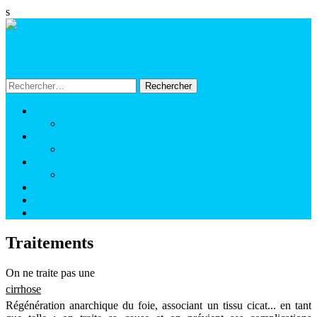
s
Tout savoir sur la Cirrhose
Rechercher :
Aller
Au quotidien
au
Vivre avec
contenu
Suivi & analyses
Suivi du cancer
Traitements
Traitement du cancer
La recherche
Témoignages
Des questions ?
Traitements
On ne traite pas une
cirrhose
Régénération anarchique du foie, associant un tissu cicat...
en tant