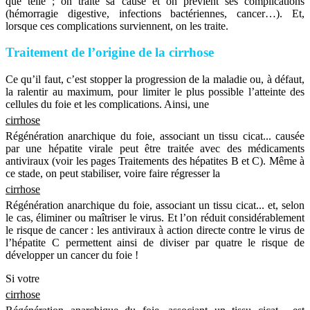
que telle ; on traite sa cause et on prévient ses complications
(hémorragie digestive, infections bactériennes, cancer…). Et,
lorsque ces complications surviennent, on les traite.
Traitement de l’origine de la cirrhose
Ce qu’il faut, c’est stopper la progression de la maladie ou, à défaut,
la ralentir au maximum, pour limiter le plus possible l’atteinte des
cellules du foie et les complications. Ainsi, une
cirrhose
Régénération anarchique du foie, associant un tissu cicat...
causée
par une hépatite virale peut être traitée avec des médicaments
antiviraux (voir les pages Traitements des hépatites B et C). Même à
ce stade, on peut stabiliser, voire faire régresser la
cirrhose
Régénération anarchique du foie, associant un tissu cicat...
et, selon
le cas, éliminer ou maîtriser le virus. Et l’on réduit considérablement
le risque de cancer : les antiviraux à action directe contre le virus de
l’hépatite C permettent ainsi de diviser par quatre le risque de
développer un cancer du foie !
Si votre
cirrhose