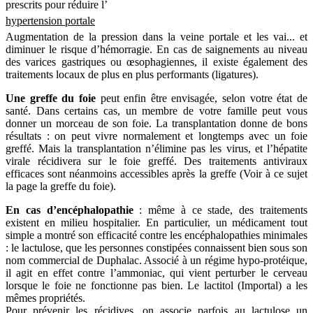
prescrits pour réduire l’
hypertension portale
Augmentation de la pression dans la veine portale et les vai...
et
diminuer le risque d’hémorragie. En cas de saignements au niveau
des varices gastriques ou œsophagiennes, il existe également des
traitements locaux de plus en plus performants (ligatures).
Une greffe du foie
peut enfin être envisagée, selon votre état de
santé. Dans certains cas, un membre de votre famille peut vous
donner un morceau de son foie. La transplantation donne de bons
résultats : on peut vivre normalement et longtemps avec un foie
greffé. Mais la transplantation n’élimine pas les virus, et l’hépatite
virale récidivera sur le foie greffé. Des traitements antiviraux
efficaces sont néanmoins accessibles après la greffe (Voir à ce sujet
la page la greffe du foie).
En cas d’encéphalopathie
: même à ce stade, des traitements
existent en milieu hospitalier. En particulier, un médicament tout
simple a montré son efficacité contre les encéphalopathies minimales
: le lactulose, que les personnes constipées connaissent bien sous son
nom commercial de Duphalac. Associé à un régime hypo-protéique,
il agit en effet contre l’ammoniac, qui vient perturber le cerveau
lorsque le foie ne fonctionne pas bien. Le lactitol (Importal) a les
mêmes propriétés.
Pour prévenir les récidives, on associe parfois au lactulose un