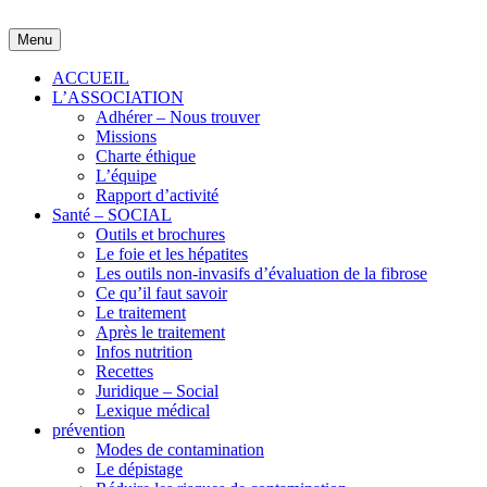
Skip
to
Menu
content
ACCUEIL
L’ASSOCIATION
Adhérer – Nous trouver
Missions
Charte éthique
L’équipe
Rapport d’activité
Santé – SOCIAL
Outils et brochures
Le foie et les hépatites
Les outils non-invasifs d’évaluation de la fibrose
Ce qu’il faut savoir
Le traitement
Après le traitement
Infos nutrition
Recettes
Juridique – Social
Lexique médical
prévention
Modes de contamination
Le dépistage