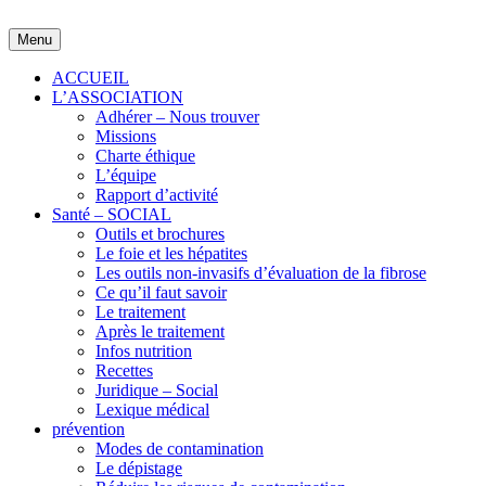
Skip
to
Menu
content
ACCUEIL
L’ASSOCIATION
Adhérer – Nous trouver
Missions
Charte éthique
L’équipe
Rapport d’activité
Santé – SOCIAL
Outils et brochures
Le foie et les hépatites
Les outils non-invasifs d’évaluation de la fibrose
Ce qu’il faut savoir
Le traitement
Après le traitement
Infos nutrition
Recettes
Juridique – Social
Lexique médical
prévention
Modes de contamination
Le dépistage