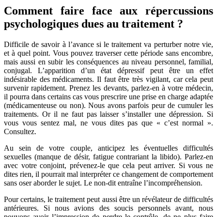
Comment faire face aux répercussions
psychologiques dues au traitement ?
Difficile de savoir à l’avance si le traitement va perturber notre vie,
et à quel point. Vous pouvez traverser cette période sans encombre,
mais aussi en subir les conséquences au niveau personnel, familial,
conjugal. L’apparition d’un état dépressif peut être un effet
indésirable des médicaments. Il faut être très vigilant, car cela peut
survenir rapidement. Prenez les devants, parlez-en à votre médecin,
il pourra dans certains cas vous prescrire une prise en charge adaptée
(médicamenteuse ou non). Nous avons parfois peur de cumuler les
traitements. Or il ne faut pas laisser s’installer une dépression. Si
vous vous sentez mal, ne vous dites pas que « c’est normal ».
Consultez.
Au sein de votre couple, anticipez les éventuelles difficultés
sexuelles (manque de désir, fatigue contrariant la libido). Parlez-en
avec votre conjoint, prévenez-le que cela peut arriver. Si vous ne
dites rien, il pourrait mal interpréter ce changement de comportement
sans oser aborder le sujet. Le non-dit entraîne l’incompréhension.
Pour certains, le traitement peut aussi être un révélateur de difficultés
antérieures. Si nous avions des soucis personnels avant, nous
pouvons avoir l’impression de perdre le contrôle, de ne plus faire