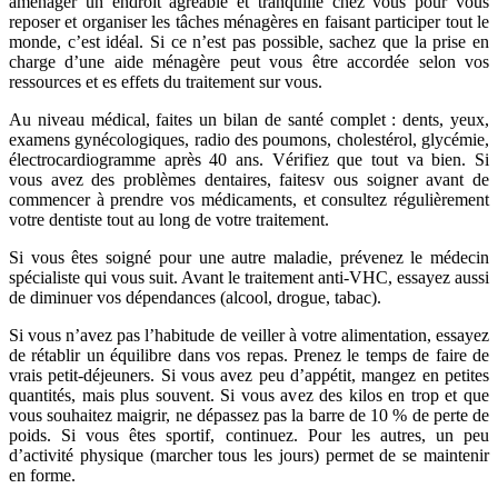
aménager un endroit agréable et tranquille chez vous pour vous
reposer et organiser les tâches ménagères en faisant participer tout le
monde, c’est idéal. Si ce n’est pas possible, sachez que la prise en
charge d’une aide ménagère peut vous être accordée selon vos
ressources et es effets du traitement sur vous.
Au niveau médical, faites un bilan de santé complet : dents, yeux,
examens gynécologiques, radio des poumons, cholestérol, glycémie,
électrocardiogramme après 40 ans. Vérifiez que tout va bien. Si
vous avez des problèmes dentaires, faitesv ous soigner avant de
commencer à prendre vos médicaments, et consultez régulièrement
votre dentiste tout au long de votre traitement.
Si vous êtes soigné pour une autre maladie, prévenez le médecin
spécialiste qui vous suit. Avant le traitement anti-VHC, essayez aussi
de diminuer vos dépendances (alcool, drogue, tabac).
Si vous n’avez pas l’habitude de veiller à votre alimentation, essayez
de rétablir un équilibre dans vos repas. Prenez le temps de faire de
vrais petit-déjeuners. Si vous avez peu d’appétit, mangez en petites
quantités, mais plus souvent. Si vous avez des kilos en trop et que
vous souhaitez maigrir, ne dépassez pas la barre de 10 % de perte de
poids. Si vous êtes sportif, continuez. Pour les autres, un peu
d’activité physique (marcher tous les jours) permet de se maintenir
en forme.