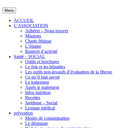
Skip
to
Menu
content
ACCUEIL
L’ASSOCIATION
Adhérer – Nous trouver
Missions
Charte éthique
L’équipe
Rapport d’activité
Santé – SOCIAL
Outils et brochures
Le foie et les hépatites
Les outils non-invasifs d’évaluation de la fibrose
Ce qu’il faut savoir
Le traitement
Après le traitement
Infos nutrition
Recettes
Juridique – Social
Lexique médical
prévention
Modes de contamination
Le dépistage