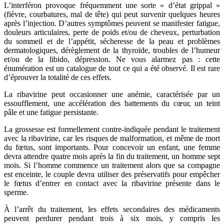
L’interféron provoque fréquemment une sorte « d’état grippal »
(fièvre, courbatures, mal de tête) qui peut survenir quelques heures
après l’injection. D’autres symptômes peuvent se manifester fatigue,
douleurs articulaires, perte de poids et/ou de cheveux, perturbation
du sommeil et de l’appétit, sécheresse de la peau et problèmes
dermatologiques, dérèglement de la thyroïde, troubles de l’humeur
et/ou de la libido, dépression. Ne vous alarmez pas : cette
énumération est un catalogue de tout ce qui a été observé. Il est rare
d’éprouver la totalité de ces effets.
La ribavirine peut occasionner une anémie, caractérisée par un
essoufflement, une accélération des battements du cœur, un teint
pâle et une fatigue persistante.
La grossesse est formellement contre-indiquée pendant le traitement
avec la ribavirine, car les risques de malformation, et même de mort
du fœtus, sont importants. Pour concevoir un enfant, une femme
devra attendre quatre mois après la fin du traitement, un homme sept
mois. Si l’homme commence un traitement alors que sa compagne
est enceinte, le couple devra utiliser des préservatifs pour empêcher
le fœtus d’entrer en contact avec la ribavirine présente dans le
sperme.
À l’arrêt du traitement, les effets secondaires des médicaments
peuvent perdurer pendant trois à six mois, y compris les