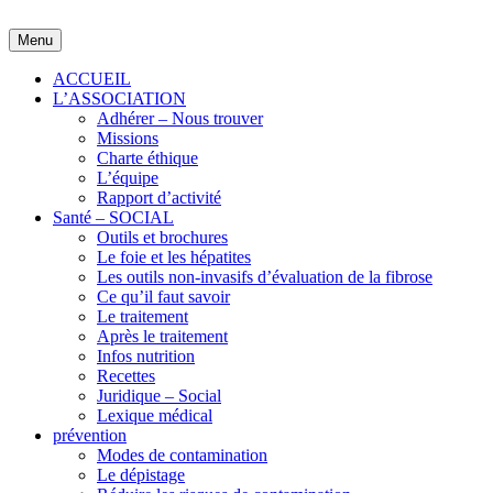
Skip
to
Menu
content
ACCUEIL
L’ASSOCIATION
Adhérer – Nous trouver
Missions
Charte éthique
L’équipe
Rapport d’activité
Santé – SOCIAL
Outils et brochures
Le foie et les hépatites
Les outils non-invasifs d’évaluation de la fibrose
Ce qu’il faut savoir
Le traitement
Après le traitement
Infos nutrition
Recettes
Juridique – Social
Lexique médical
prévention
Modes de contamination
Le dépistage