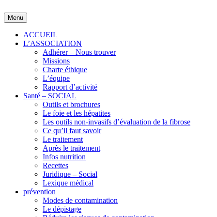
Skip
to
Menu
content
ACCUEIL
L’ASSOCIATION
Adhérer – Nous trouver
Missions
Charte éthique
L’équipe
Rapport d’activité
Santé – SOCIAL
Outils et brochures
Le foie et les hépatites
Les outils non-invasifs d’évaluation de la fibrose
Ce qu’il faut savoir
Le traitement
Après le traitement
Infos nutrition
Recettes
Juridique – Social
Lexique médical
prévention
Modes de contamination
Le dépistage