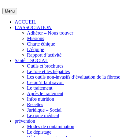
Skip
to
Menu
content
ACCUEIL
L’ASSOCIATION
Adhérer – Nous trouver
Missions
Charte éthique
L’équipe
Rapport d’activité
Santé – SOCIAL
Outils et brochures
Le foie et les hépatites
Les outils non-invasifs d’évaluation de la fibrose
Ce qu’il faut savoir
Le traitement
Après le traitement
Infos nutrition
Recettes
Juridique – Social
Lexique médical
prévention
Modes de contamination
Le dépistage