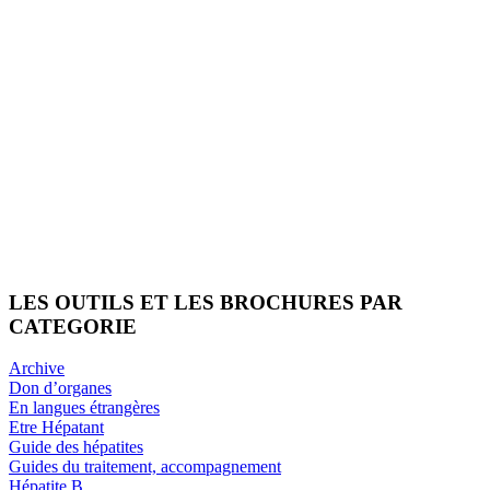
LES OUTILS ET LES BROCHURES PAR
CATEGORIE
Archive
Don d’organes
En langues étrangères
Etre Hépatant
Guide des hépatites
Guides du traitement, accompagnement
Hépatite B