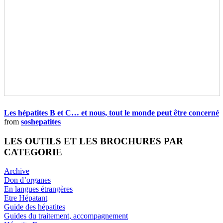
Les hépatites B et C… et nous, tout le monde peut être concerné
from
soshepatites
LES OUTILS ET LES BROCHURES PAR
CATEGORIE
Archive
Don d’organes
En langues étrangères
Etre Hépatant
Guide des hépatites
Guides du traitement, accompagnement