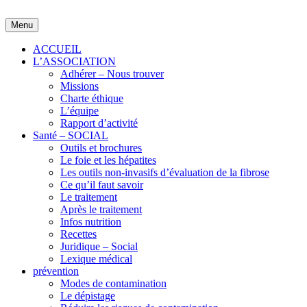
Skip
to
Menu
content
ACCUEIL
L’ASSOCIATION
Adhérer – Nous trouver
Missions
Charte éthique
L’équipe
Rapport d’activité
Santé – SOCIAL
Outils et brochures
Le foie et les hépatites
Les outils non-invasifs d’évaluation de la fibrose
Ce qu’il faut savoir
Le traitement
Après le traitement
Infos nutrition
Recettes
Juridique – Social
Lexique médical
prévention
Modes de contamination
Le dépistage