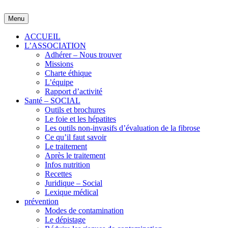
Skip
to
Menu
content
ACCUEIL
L’ASSOCIATION
Adhérer – Nous trouver
Missions
Charte éthique
L’équipe
Rapport d’activité
Santé – SOCIAL
Outils et brochures
Le foie et les hépatites
Les outils non-invasifs d’évaluation de la fibrose
Ce qu’il faut savoir
Le traitement
Après le traitement
Infos nutrition
Recettes
Juridique – Social
Lexique médical
prévention
Modes de contamination
Le dépistage