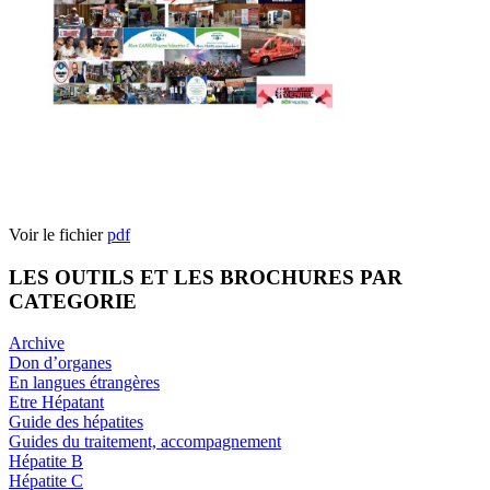
Voir le fichier
pdf
LES OUTILS ET LES BROCHURES PAR
CATEGORIE
Archive
Don d’organes
En langues étrangères
Etre Hépatant
Guide des hépatites
Guides du traitement, accompagnement
Hépatite B
Hépatite C