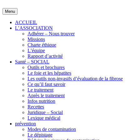
Skip
to
Menu
content
ACCUEIL
L’ASSOCIATION
Adhérer – Nous trouver
Missions
Charte éthique
L’équipe
Rapport d’activité
Santé – SOCIAL
Outils et brochures
Le foie et les hépatites
Les outils non-invasifs d’évaluation de la fibrose
Ce qu’il faut savoir
Le traitement
Après le traitement
Infos nutrition
Recettes
Juridique – Social
Lexique médical
prévention
Modes de contamination
Le dépistage