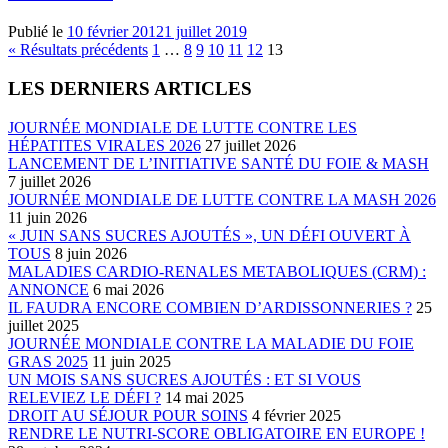
Publié le
10 février 2012
1 juillet 2019
Pagination
« Résultats précédents
1
…
8
9
10
11
12
13
des
LES DERNIERS ARTICLES
publications
JOURNÉE MONDIALE DE LUTTE CONTRE LES
HÉPATITES VIRALES 2026
27 juillet 2026
LANCEMENT DE L’INITIATIVE SANTÉ DU FOIE & MASH
7 juillet 2026
JOURNÉE MONDIALE DE LUTTE CONTRE LA MASH 2026
11 juin 2026
« JUIN SANS SUCRES AJOUTÉS », UN DÉFI OUVERT À
TOUS
8 juin 2026
MALADIES CARDIO-RENALES METABOLIQUES (CRM) :
ANNONCE
6 mai 2026
IL FAUDRA ENCORE COMBIEN D’ARDISSONNERIES ?
25
juillet 2025
JOURNÉE MONDIALE CONTRE LA MALADIE DU FOIE
GRAS 2025
11 juin 2025
UN MOIS SANS SUCRES AJOUTÉS : ET SI VOUS
RELEVIEZ LE DÉFI ?
14 mai 2025
DROIT AU SÉJOUR POUR SOINS
4 février 2025
RENDRE LE NUTRI-SCORE OBLIGATOIRE EN EUROPE !