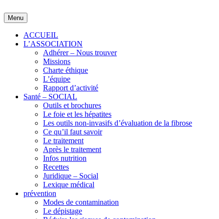
Skip
to
Menu
content
ACCUEIL
L’ASSOCIATION
Adhérer – Nous trouver
Missions
Charte éthique
L’équipe
Rapport d’activité
Santé – SOCIAL
Outils et brochures
Le foie et les hépatites
Les outils non-invasifs d’évaluation de la fibrose
Ce qu’il faut savoir
Le traitement
Après le traitement
Infos nutrition
Recettes
Juridique – Social
Lexique médical
prévention
Modes de contamination
Le dépistage