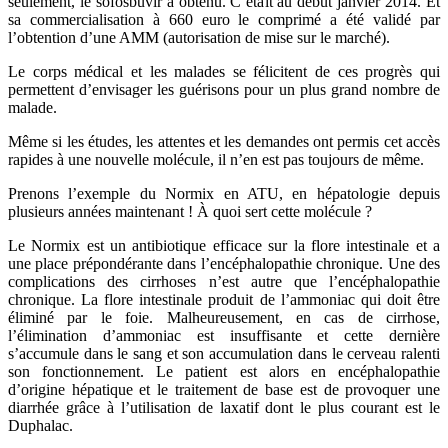
seulement, le sofosbuvir a obtenu. C’était au début janvier 2014. Et
sa commercialisation à 660 euro le comprimé a été validé par
l’obtention d’une AMM (autorisation de mise sur le marché).
Le corps médical et les malades se félicitent de ces progrès qui
permettent d’envisager les guérisons pour un plus grand nombre de
malade.
Même si les études, les attentes et les demandes ont permis cet accès
rapides à une nouvelle molécule, il n’en est pas toujours de même.
Prenons l’exemple du Normix en ATU, en hépatologie depuis
plusieurs années maintenant ! À quoi sert cette molécule ?
Le Normix est un antibiotique efficace sur la flore intestinale et a
une place prépondérante dans l’encéphalopathie chronique. Une des
complications des cirrhoses n’est autre que l’encéphalopathie
chronique. La flore intestinale produit de l’ammoniac qui doit être
éliminé par le foie. Malheureusement, en cas de cirrhose,
l’élimination d’ammoniac est insuffisante et cette dernière
s’accumule dans le sang et son accumulation dans le cerveau ralenti
son fonctionnement. Le patient est alors en encéphalopathie
d’origine hépatique et le traitement de base est de provoquer une
diarrhée grâce à l’utilisation de laxatif dont le plus courant est le
Duphalac.