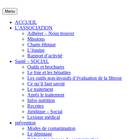
Skip
to
Menu
content
ACCUEIL
L’ASSOCIATION
Adhérer – Nous trouver
Missions
Charte éthique
L’équipe
Rapport d’activité
Santé – SOCIAL
Outils et brochures
Le foie et les hépatites
Les outils non-invasifs d’évaluation de la fibrose
Ce qu’il faut savoir
Le traitement
Après le traitement
Infos nutrition
Recettes
Juridique – Social
Lexique médical
prévention
Modes de contamination
Le dépistage