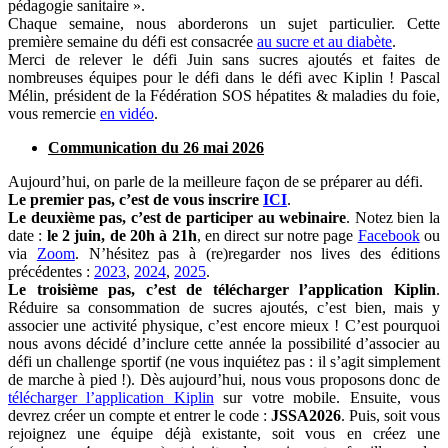
pédagogie sanitaire ».
Chaque semaine, nous aborderons un sujet particulier. Cette
première semaine du défi est consacrée
au sucre et au diabète
.
Merci de relever le défi Juin sans sucres ajoutés et faites de
nombreuses équipes pour le défi dans le défi avec Kiplin ! Pascal
Mélin, président de la Fédération SOS hépatites & maladies du foie,
vous remercie
en vidéo
.
Communication du 26 mai 2026
Aujourd’hui, on parle de la meilleure façon de se préparer au défi.
Le premier pas, c’est de vous inscrire
ICI
.
Le deuxième pas, c’est de participer au webinaire
. Notez bien la
date :
le 2 juin, de 20h à 21h
, en direct sur notre page
Facebook
ou
via
Zoom
. N’hésitez pas à (re)regarder nos lives des éditions
précédentes :
2023
,
2024
,
2025
.
Le troisième pas, c’est de télécharger l’application Kiplin
.
Réduire sa consommation de sucres ajoutés, c’est bien, mais y
associer une activité physique, c’est encore mieux ! C’est pourquoi
nous avons décidé d’inclure cette année la possibilité d’associer au
défi un challenge sportif (ne vous inquiétez pas : il s’agit simplement
de marche à pied !).
Dès aujourd’hui, nous vous proposons donc de
télécharger l’application Kiplin
sur votre mobile. Ensuite, vous
devrez créer un compte et entrer le code :
JSSA2026
. Puis, soit vous
rejoignez une équipe déjà existante, soit vous en créez une