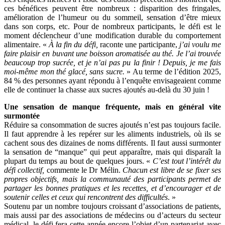
ces bénéfices peuvent être nombreux : disparition des fringales,
amélioration de l’humeur ou du sommeil, sensation d’être mieux
dans son corps, etc. Pour de nombreux participants, le défi est le
moment déclencheur d’une modification durable du comportement
alimentaire. «
À la fin du défi,
raconte une participante,
j’ai voulu me
faire plaisir en buvant une boisson aromatisée au thé. Je l’ai trouvée
beaucoup trop sucrée, et je n’ai pas pu la finir ! Depuis, je me fais
moi-même mon thé glacé, sans sucre.
» Au terme de l’édition 2025,
84 % des personnes ayant répondu à l’enquête envisageaient comme
elle de continuer la chasse aux sucres ajoutés au-delà du 30 juin !
Une sensation de manque fréquente, mais en général vite
surmontée
Réduire sa consommation de sucres ajoutés n’est pas toujours facile.
Il faut apprendre à les repérer sur les aliments industriels, où ils se
cachent sous des dizaines de noms différents. Il faut aussi surmonter
la sensation de “manque” qui peut apparaître, mais qui disparaît la
plupart du temps au bout de quelques jours. «
C’est tout l’intérêt du
défi collectif,
commente le Dr Mélin.
Chacun est libre de se fixer ses
propres objectifs, mais la communauté des participants permet de
partager les bonnes pratiques et les recettes, et d’encourager et de
soutenir celles et ceux qui rencontrent des difficultés
. »
Soutenu par un nombre toujours croissant d’associations de patients,
mais aussi par des associations de médecins ou d’acteurs du secteur
médical, le défi fera cette année encore l’objet d’un partenariat avec