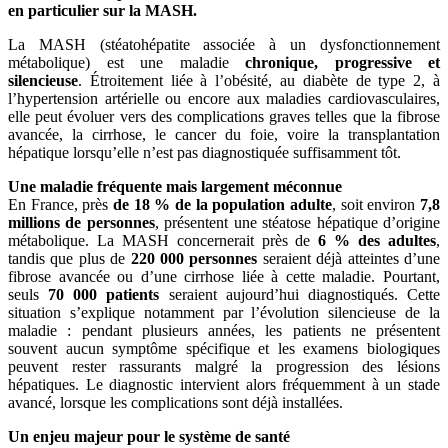
en particulier sur la MASH.
La MASH (stéatohépatite associée à un dysfonctionnement
métabolique) est une maladie
chronique, progressive et
silencieuse
. Étroitement liée à l’obésité, au diabète de type 2, à
l’hypertension artérielle ou encore aux maladies cardiovasculaires,
elle peut évoluer vers des complications graves telles que la fibrose
avancée, la cirrhose, le cancer du foie, voire la transplantation
hépatique lorsqu’elle n’est pas diagnostiquée suffisamment tôt.
Une maladie fréquente mais largement méconnue
En France, près
de 18 % de la population adulte
, soit environ
7,8
millions de personnes
, présentent une stéatose hépatique d’origine
métabolique. La MASH concernerait près de
6 % des adultes
,
tandis que plus de
220 000 personnes
seraient déjà atteintes d’une
fibrose avancée ou d’une cirrhose liée à cette maladie. Pourtant,
seuls
70 000 patients
seraient aujourd’hui diagnostiqués. Cette
situation s’explique notamment par l’évolution silencieuse de la
maladie : pendant plusieurs années, les patients ne présentent
souvent aucun symptôme spécifique et les examens biologiques
peuvent rester rassurants malgré la progression des lésions
hépatiques. Le diagnostic intervient alors fréquemment à un stade
avancé, lorsque les complications sont déjà installées.
Un enjeu majeur pour le système de santé