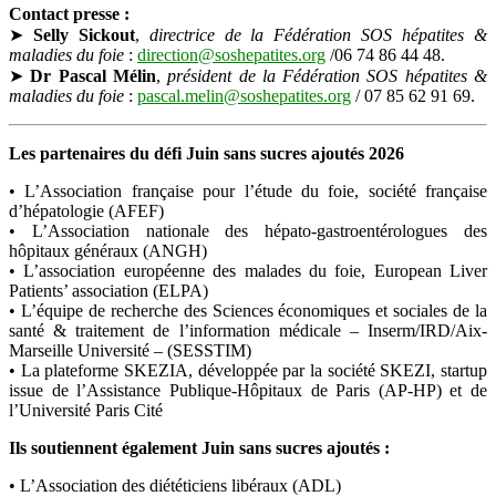
Contact presse :
➤
Selly Sickout
,
directrice de la Fédération SOS hépatites &
maladies du foie
:
direction@soshepatites.org
/
06 74 86 44 48.
➤
Dr Pascal Mélin
,
président de la Fédération SOS hépatites &
maladies du foie
:
pascal.melin@soshepatites.org
/ 07 85 62 91 69.
Les partenaires du défi Juin sans sucres ajoutés 2026
• L’Association française pour l’étude du foie, société française
d’hépatologie (AFEF)
• L’Association nationale des hépato-gastroentérologues des
hôpitaux généraux (ANGH)
• L’association européenne des malades du foie, European Liver
Patients’ association (ELPA)
• L’équipe de recherche des Sciences économiques et sociales de la
santé & traitement de l’information médicale – Inserm/IRD/Aix-
Marseille Université – (SESSTIM)
• La plateforme SKEZIA, développée par la société SKEZI, startup
issue de l’Assistance Publique-Hôpitaux de Paris (AP-HP) et de
l’Université Paris Cité
Ils soutiennent également Juin sans sucres ajoutés :
• L’Association des diététiciens libéraux (ADL)