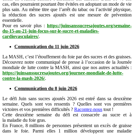
cas, elles pourraient pourtant être évitées en adoptant un mode de vie
plus sain. Au même titre que l’arrêt du tabac ou l’activité physique,
la réduction des sucres ajoutés est une mesure de prévention
essentielle.
Pour en savoir plus :
https://juinsanssucresajoutes.org/semaine-
du-15-au-21-juin-focus-sur-le-sucre-et-maladies-
cardiovasculaires/
.
Communication du 11 juin 2026
La MASH, c’est l’étouffement du foie par des sucres et des graisses.
Découvrez notre communiqué de presse à l’occasion de la Journée
mondiale de lutte contre la MASH, ainsi que nos autres actualités :
https://juinsanssucresajoutes.org/journee-mondiale-de-lutte-
contre-la-mash-2026/
.
Communication du 8 juin 2026
Le défi Juin sans sucres ajoutés 2026 est entré dans sa deuxième
semaine. Quels sont vos ressentis ? Quelles sont vos premières
victoires et vos premières difficultés ?
Racontez-nous
tout !
Cette deuxième semaine du défi est consacrée au sucre et à
la
maladie du foie gras.
En France, 8 millions de personnes présentent un excès de graisse
dans le foie. Parmi elles 1 million développent une maladie