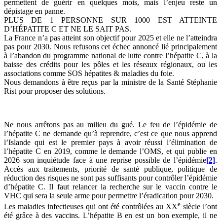
permettent de guérir en quelques mois, mais l’enjeu reste un
dépistage en panne.
PLUS DE 1 PERSONNE SUR 1000 EST ATTEINTE
D’HÉPATITE C ET NE LE SAIT PAS.
La France n’a pas atteint son objectif pour 2025 et elle ne l’atteindra
pas pour 2030. Nous refusons cet échec annoncé lié principalement
à l’abandon du programme national de lutte contre l’hépatite C, à la
baisse des crédits pour les pôles et les réseaux régionaux, ou les
associations comme SOS hépatites & maladies du foie.
Nous demandons à être reçus par la ministre de la Santé Stéphanie
Rist pour proposer des solutions.
Ne nous arrêtons pas au milieu du gué. Le feu de l’épidémie de
l’hépatite C ne demande qu’à reprendre, c’est ce que nous apprend
l’Islande qui est le premier pays à avoir réussi l’élimination de
l’hépatite C en 2019, comme le demande l’OMS, et qui publie en
2026 son inquiétude face à une reprise possible de l’épidémie
[2]
.
Accès aux traitements, priorité de santé publique, politique de
réduction des risques ne sont pas suffisants pour contrôler l’épidémie
d’hépatite C. Il faut relancer la recherche sur le vaccin contre le
VHC qui sera la seule arme pour permettre l’éradication pour 2030.
e
Les maladies infectieuses qui ont été contrôlées au XX
siècle l’ont
été grâce à des vaccins. L’hépatite B en est un bon exemple, il ne