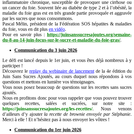
inflammatoire chronique, susceptible de provoquer une cirrhose ou
un cancer du foie. Souvent liée au diabète de type 2 et à l’obésité, la
maladie du foie gras est en très grande partie provoquée et aggravée
par les sucres que nous consommons.
Pascal Mélin, président de la Fédération SOS hépatites & maladies
du foie, vous en dit plus
en vidéo
.
Pour en savoir plus :
https://juinsanssucresajoutes.org/semaine-
du-8-au-14-juin-focus-sur-le-sucre-et-maladie-du-foie-gras/
.
Communication du 3 juin 2026
Le défi est lancé depuis le 1er juin, et vous êtes déjà nombreux à y
participer !
Découvrez le
replay du webinaire de lancement
de la 4e édition du
Juin Sans Sucres Ajoutés, au cours duquel nous répondons à vos
questions et mettons en lumière vos témoignages.
Vous nous posez beaucoup de questions sur les recettes sans sucres
ajoutés.
Nous en profitons donc pour vous rappeler que vous pouvez trouver
quelques recettes, salées et sucrées, sur notre site :
https://juinsanssucresajoutes.org/les-recettes/
.
Nous venons
d’ailleurs d’y ajouter
la recette de brownie envoyée par Stéphanie
.
Merci à elle ! Et n’hésitez pas à nous envoyer les vôtres !
Communication du 1er juin 2026