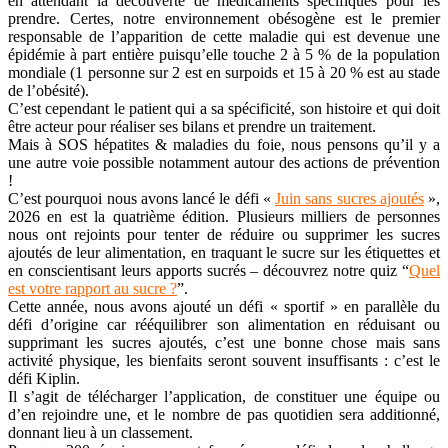
en attendant la découverte de médicaments spécifiques pour les
prendre. Certes, notre environnement obésogène est le premier
responsable de l’apparition de cette maladie qui est devenue une
épidémie à part entière puisqu’elle touche 2 à 5 % de la population
mondiale (1 personne sur 2 est en surpoids et 15 à 20 % est au stade
de l’obésité).
C’est cependant le patient qui a sa spécificité, son histoire et qui doit
être acteur pour réaliser ses bilans et prendre un traitement.
Mais à SOS hépatites & maladies du foie, nous pensons qu’il y a
une autre voie possible notamment autour des actions de prévention
!
C’est pourquoi nous avons lancé le défi «
Juin sans sucres ajoutés
»,
2026 en est la quatrième édition. Plusieurs milliers de personnes
nous ont rejoints pour tenter de réduire ou supprimer les sucres
ajoutés de leur alimentation, en traquant le sucre sur les étiquettes et
en conscientisant leurs apports sucrés – découvrez notre quiz “
Quel
est votre rapport au sucre ?
”.
Cette année, nous avons ajouté un défi « sportif » en parallèle du
défi d’origine car rééquilibrer son alimentation en réduisant ou
supprimant les sucres ajoutés, c’est une bonne chose mais sans
activité physique, les bienfaits seront souvent insuffisants : c’est le
défi Kiplin.
Il s’agit de télécharger l’application, de constituer une équipe ou
d’en rejoindre une, et le nombre de pas quotidien sera additionné,
donnant lieu à un classement.