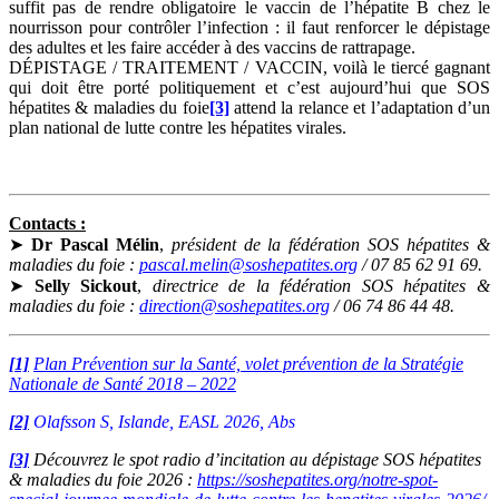
suffit pas de rendre obligatoire le vaccin de l’hépatite B chez le
nourrisson pour contrôler l’infection : il faut renforcer le dépistage
des adultes et les faire accéder à des vaccins de rattrapage.
DÉPISTAGE / TRAITEMENT / VACCIN, voilà le tiercé gagnant
qui doit être porté politiquement et c’est aujourd’hui que SOS
hépatites & maladies du foie
[3]
attend la relance et l’adaptation d’un
plan national de lutte contre les hépatites virales.
Contacts :
➤
Dr Pascal Mélin
,
président de la fédération SOS hépatites &
maladies du foie :
pascal.melin@soshepatites.org
/ 07 85 62 91 69.
➤
Selly Sickout
,
directrice de la fédération SOS hépatites &
maladies du foie :
direction@soshepatites.org
/ 06 74 86 44 48.
[1]
Plan Prévention sur la Santé, volet prévention de la Stratégie
Nationale de Santé 2018 – 2022
[2]
Olafsson S, Islande, EASL 2026, Abs
[3]
Découvrez le spot radio d’incitation au dépistage SOS hépatites
& maladies du foie 2026 :
https://soshepatites.org/notre-spot-