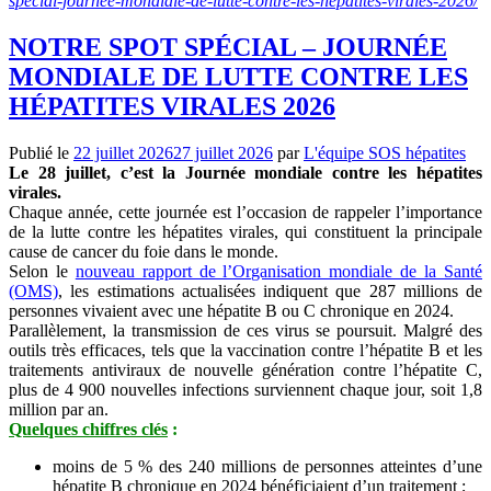
special-journee-mondiale-de-lutte-contre-les-hepatites-virales-2026/
NOTRE SPOT SPÉCIAL – JOURNÉE
MONDIALE DE LUTTE CONTRE LES
HÉPATITES VIRALES 2026
Publié le
22 juillet 2026
27 juillet 2026
par
L'équipe SOS hépatites
Le 28 juillet, c’est la Journée mondiale contre les hépatites
virales.
Chaque année, cette journée est l’occasion de rappeler l’importance
de la lutte contre les hépatites virales, qui constituent la principale
cause de cancer du foie dans le monde.
Selon le
nouveau rapport de l’Organisation mondiale de la Santé
(OMS)
, les estimations actualisées indiquent que 287 millions de
personnes vivaient avec une hépatite B ou C chronique en 2024.
Parallèlement, la transmission de ces virus se poursuit. Malgré des
outils très efficaces, tels que la vaccination contre l’hépatite B et les
traitements antiviraux de nouvelle génération contre l’hépatite C,
plus de 4 900 nouvelles infections surviennent chaque jour, soit 1,8
million par an.
Quelques chiffres clés
:
moins de 5 % des 240 millions de personnes atteintes d’une
hépatite B chronique en 2024 bénéficiaient d’un traitement ;