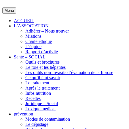
Skip
to
Menu
content
ACCUEIL
L’ASSOCIATION
Adhérer – Nous trouver
Missions
Charte éthique
L’équipe
Rapport d’activité
Santé – SOCIAL
Outils et brochures
Le foie et les hépatites
Les outils non-invasifs d’évaluation de la fibrose
Ce qu’il faut savoir
Le traitement
Après le traitement
Infos nutrition
Recettes
Juridique – Social
Lexique médical
prévention
Modes de contamination
Le dépistage