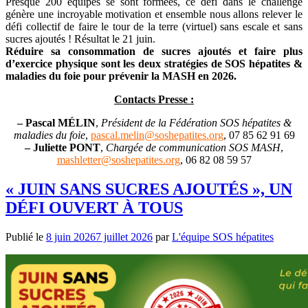
Presque 200 équipes se sont formées, ce défi dans le challenge
génère une incroyable motivation et ensemble nous allons relever le
défi collectif de faire le tour de la terre (virtuel) sans escale et sans
sucres ajoutés ! Résultat le 21 juin.
Réduire sa consommation de sucres ajoutés et faire plus
d’exercice physique sont les deux stratégies de SOS hépatites &
maladies du foie pour prévenir la MASH en 2026.
Contacts Presse :
– Pascal MÉLIN
,
Président de la Fédération SOS hépatites &
maladies du foie
,
pascal.melin@soshepatites.org
, 07 85 62 91 69
– Juliette PONT
,
Chargée de communication SOS MASH
,
mashletter@soshepatites.org
,
06 82 08 59 57
« JUIN SANS SUCRES AJOUTÉS », UN
DÉFI OUVERT À TOUS
Publié le
8 juin 2026
7 juillet 2026
par
L'équipe SOS hépatites