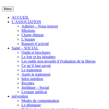
Skip
to
Menu
content
ACCUEIL
L’ASSOCIATION
Adhérer – Nous trouver
Missions
Charte éthique
L’équipe
Rapport d’activité
Santé – SOCIAL
Outils et brochures
Le foie et les hépatites
Les outils non-invasifs d’évaluation de la fibrose
Ce qu’il faut savoir
Le traitement
Après le traitement
Infos nutrition
Recettes
Juridique – Social
Lexique médical
prévention
Modes de contamination
Le dépistage