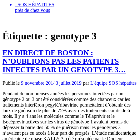
SOS HÉPATITES
près de chez vous
Étiquette :
genotype 3
EN DIRECT DE BOSTON :
N’OUBLIONS PAS LES PATIENTS
INFECTES PAR UN GENOTYPE 3…
Publié le
9 novembre 2014
3 juillet 2019
par
L'équipe SOS hépatites
Pendant de nombreuses années les personnes infectées par un
génotype 2 ou 3 ont été considérées comme des chanceux car les
traitements interféron pégylé/ribavirine permettaient d’obtenir des
taux de guérison de plus de 75% avec des traitements courts de 6
mois. Il y a 4 ans les molécules comme le Télaprévir et le
Bocéprévir actives sur les virus de génotype 1 avaient permis de
dépasser la barre des 50 % de guérison mais les génotypes 3
n’avaient pas eu accès à leur part du progrès. L’étude multicentrique
américaine de phase 3 ALLY 3 a été présentée par le Docteur