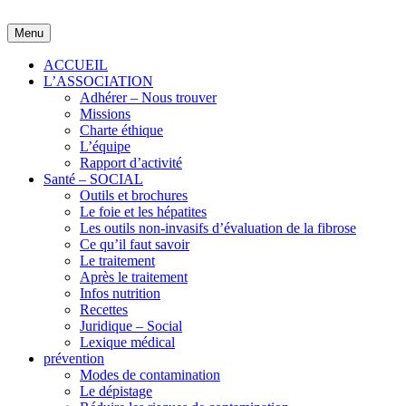
Skip
to
Menu
content
ACCUEIL
L’ASSOCIATION
Adhérer – Nous trouver
Missions
Charte éthique
L’équipe
Rapport d’activité
Santé – SOCIAL
Outils et brochures
Le foie et les hépatites
Les outils non-invasifs d’évaluation de la fibrose
Ce qu’il faut savoir
Le traitement
Après le traitement
Infos nutrition
Recettes
Juridique – Social
Lexique médical
prévention
Modes de contamination
Le dépistage