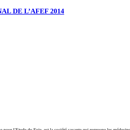
AL DE L’AFEF 2014
pour l’Etude du Foie, est la société savante qui regroupe les médecins 