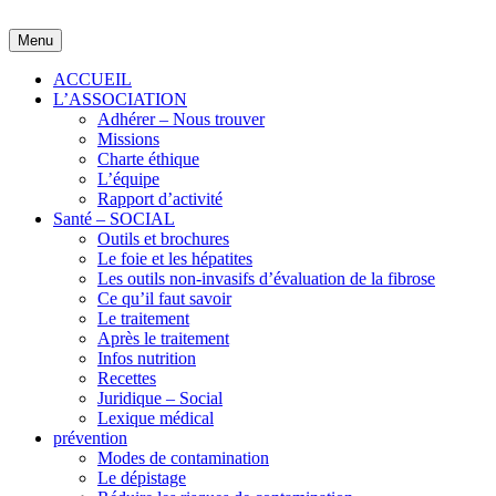
Skip
to
Menu
content
ACCUEIL
L’ASSOCIATION
Adhérer – Nous trouver
Missions
Charte éthique
L’équipe
Rapport d’activité
Santé – SOCIAL
Outils et brochures
Le foie et les hépatites
Les outils non-invasifs d’évaluation de la fibrose
Ce qu’il faut savoir
Le traitement
Après le traitement
Infos nutrition
Recettes
Juridique – Social
Lexique médical
prévention
Modes de contamination
Le dépistage