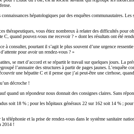
fense.
s connaissances hépatologiques par des enquêtes communautaires. Les s
 thérapeutiques, vous étiez nombreux à relater des difficultés pour obt
tite C, quand pouvez-vous me recevoir ? » dont les résultats ont été re
nce à consulter, pourtant il s’agit le plus souvent d’une urgence ressent
 d’attente pour avoir un rendez-vous ? »
es, se met d’accord et se répartit le travail sur quelques jours. La pré
regroupé l’annuaire des structures à partir de pages jaunes. L’enquête 
couvrir une hépatite C et il pense que j’ai peut-être une cirrhose, quan
qu’un décroche !
uf quand un répondeur nous donnait des consignes claires. Sans réponse,
 soit 18 % ; pour les hôpitaux généraux 22 sur 162 soit 14 % ; pour les
 la téléphonie et la prise de rendez-vous dans le système sanitaire nat
n 2014 !