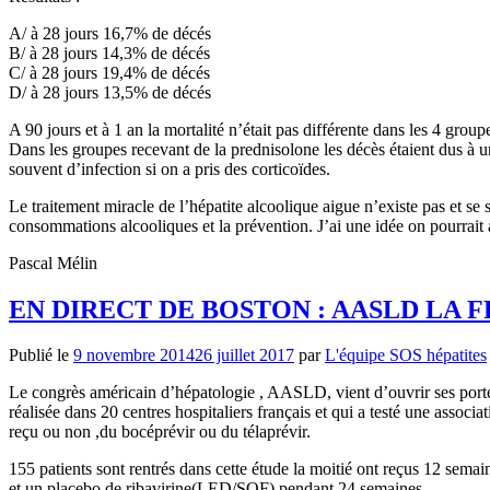
A/ à 28 jours 16,7% de décés
B/ à 28 jours 14,3% de décés
C/ à 28 jours 19,4% de décés
D/ à 28 jours 13,5% de décés
A 90 jours et à 1 an la mortalité n’était pas différente dans les 4 grou
Dans les groupes recevant de la prednisolone les décès étaient dus à 
souvent d’infection si on a pris des corticoïdes.
Le traitement miracle de l’hépatite alcoolique aigue n’existe pas et s
consommations alcooliques et la prévention. J’ai une idée on pourra
Pascal Mélin
EN DIRECT DE BOSTON : AASLD LA
Publié le
9 novembre 2014
26 juillet 2017
par
L'équipe SOS hépatites
Le congrès américain d’hépatologie , AASLD, vient d’ouvrir ses portes
réalisée dans 20 centres hospitaliers français et qui a testé une associ
reçu ou non ,du bocéprévir ou du télaprévir.
155 patients sont rentrés dans cette étude la moitié ont reçus 12 sema
et un placebo de ribavirine(LED/SOF) pendant 24 semaines