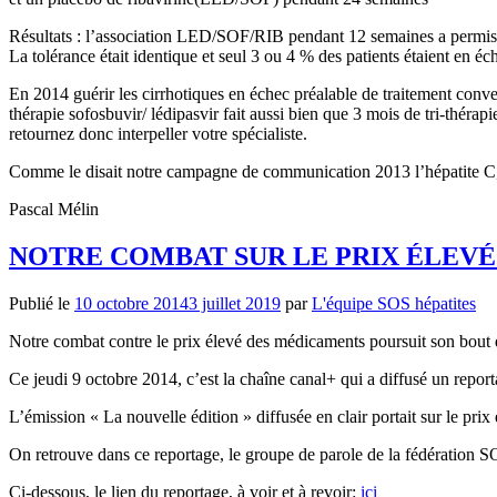
Résultats : l’association LED/SOF/RIB pendant 12 semaines a permis
La tolérance était identique et seul 3 ou 4 % des patients étaient en éc
En 2014 guérir les cirrhotiques en échec préalable de traitement conven
thérapie sofosbuvir/ lédipasvir fait aussi bien que 3 mois de tri-théra
retournez donc interpeller votre spécialiste.
Comme le disait notre campagne de communication 2013 l’hépatite C,
Pascal Mélin
NOTRE COMBAT SUR LE PRIX ÉLEVÉ
Publié le
10 octobre 2014
3 juillet 2019
par
L'équipe SOS hépatites
Notre combat contre le prix élevé des médicaments poursuit son bout 
Ce jeudi 9 octobre 2014, c’est la chaîne canal+ qui a diffusé un repor
L’émission « La nouvelle édition » diffusée en clair portait sur le pri
On retrouve dans ce reportage, le groupe de parole de la fédération S
Ci-dessous, le lien du reportage, à voir et à revoir:
ici