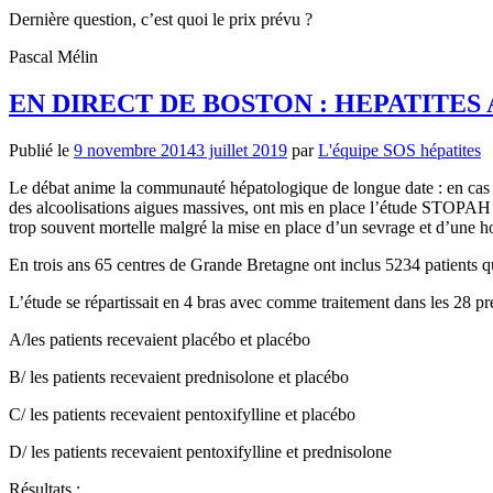
Dernière question, c’est quoi le prix prévu ?
Pascal Mélin
EN DIRECT DE BOSTON : HEPATITES
Publié le
9 novembre 2014
3 juillet 2019
par
L'équipe SOS hépatites
Le débat anime la communauté hépatologique de longue date : en cas d’hé
des alcoolisations aigues massives, ont mis en place l’étude STOPAH po
trop souvent mortelle malgré la mise en place d’un sevrage et d’une ho
En trois ans 65 centres de Grande Bretagne ont inclus 5234 patients qui 
L’étude se répartissait en 4 bras avec comme traitement dans les 28 pr
A/les patients recevaient placébo et placébo
B/ les patients recevaient prednisolone et placébo
C/ les patients recevaient pentoxifylline et placébo
D/ les patients recevaient pentoxifylline et prednisolone
Résultats :