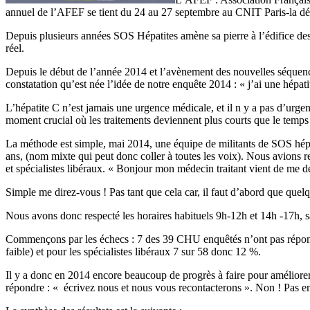
annuel de l’AFEF se tient du 24 au 27 septembre au CNIT Paris-la dé
Depuis plusieurs années SOS Hépatites amène sa pierre à l’édifice de
réel.
Depuis le début de l’année 2014 et l’avènement des nouvelles séquences
constatation qu’est née l’idée de notre enquête 2014 : « j’ai une hépa
L’hépatite C n’est jamais une urgence médicale, et il n y a pas d’urge
moment crucial où les traitements deviennent plus courts que le temps
La méthode est simple, mai 2014, une équipe de militants de SOS hépatit
ans, (nom mixte qui peut donc coller à toutes les voix). Nous avions 
et spécialistes libéraux. « Bonjour mon médecin traitant vient de me dé
Simple me direz-vous ! Pas tant que cela car, il faut d’abord que quel
Nous avons donc respecté les horaires habituels 9h-12h et 14h -17h, sa
Commençons par les échecs : 7 des 39 CHU enquêtés n’ont pas répondus
faible) et pour les spécialistes libéraux 7 sur 58 donc 12 %.
Il y a donc en 2014 encore beaucoup de progrès à faire pour améliorer
répondre : « écrivez nous et nous vous recontacterons ». Non ! Pas e