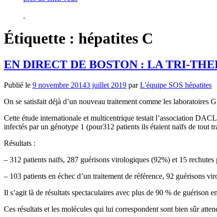
Étiquette :
hépatites C
EN DIRECT DE BOSTON : LA TRI-TH
Publié le
9 novembre 2014
3 juillet 2019
par
L'équipe SOS hépatites
On se satisfait déjà d’un nouveau traitement comme les laboratoires 
Cette étude internationale et multicentrique testait l’associatio
infectés par un génotype 1 (pour312 patients ils étaient naïfs de tout t
Résultats :
– 312 patients naïfs, 287 guérisons virologiques (92%) et 15 rechutes 
– 103 patients en échec d’un traitement de référence, 92 guérisons vir
Il s’agit là de résultats spectaculaires avec plus de 90 % de guérison en
Ces résultats et les molécules qui lui correspondent sont bien sûr atte