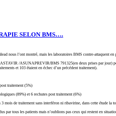
ERAPIE SELON BMS….
Gilead nous l’ont montré, mais les laboratoires BMS contre-attaquent e
n DACLASTAVIR /ASUNAPREVIR/BMS 791325(en deux prises par jour) penda
raitements et 103 étaient en échec d’un précédent traitement).
post traitement (5%)
ologiques (89%) et 6 rechutes post traitement (6%)
 3 mois de traitement sans interféron ni ribavirine, dans cette étude la t
ndus par tous les patients mais n’oublions pas ceux qui restent en situat