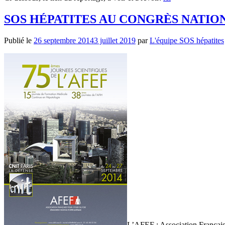
SOS HÉPATITES AU CONGRÈS NATION
Publié le
26 septembre 2014
3 juillet 2019
par
L'équipe SOS hépatites
L’AFEF : Association Française 