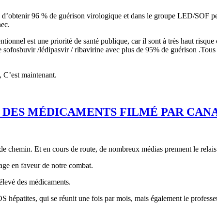
 d’obtenir 96 % de guérison virologique et dans le groupe LED/SOF pe
hec.
tionnel est une priorité de santé publique, car il sont à très haut risq
pie sofosbuvir /lédipasvir / ribavirine avec plus de 95% de guérison .Tous
 C’est maintenant.
 DES MÉDICAMENTS FILMÉ PAR CANA
de chemin. Et en cours de route, de nombreux médias prennent le relais
tage en faveur de notre combat.
x élevé des médicaments.
OS hépatites, qui se réunit une fois par mois, mais également le profes