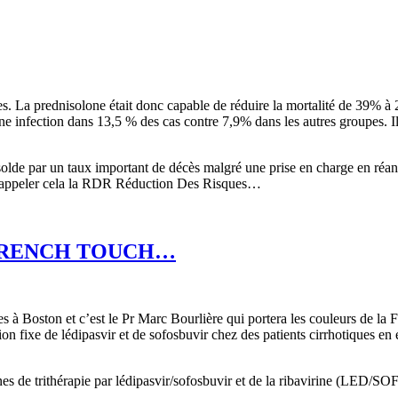
pes. La prednisolone était donc capable de réduire la mortalité de 39% à 
une infection dans 13,5 % des cas contre 7,9% dans les autres groupes. I
e solde par un taux important de décès malgré une prise en charge en réa
it appeler cela la RDR Réduction Des Risques…
 FRENCH TOUCH…
 à Boston et c’est le Pr Marc Bourlière qui portera les couleurs de la 
ation fixe de lédipasvir et de sofosbuvir chez des patients cirrhotiques en
ines de trithérapie par lédipasvir/sofosbuvir et de la ribavirine (LED/