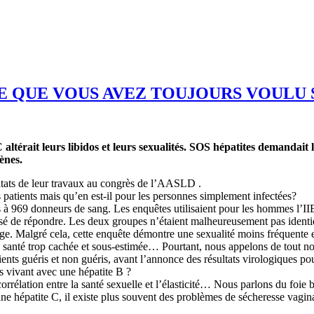
CE QUE VOUS AVEZ TOUJOURS VOULU 
ltérait leurs libidos et leurs sexualités. SOS hépatites demandait la
gènes.
ltats de leur travaux au congrès de l’AASLD .
des patients mais qu’en est-il pour les personnes simplement infectées?
 à 969 donneurs de sang. Les enquêtes utilisaient pour les hommes l’IIE
é de répondre. Les deux groupes n’étaient malheureusement pas identiqu
age. Malgré cela, cette enquête démontre une sexualité moins fréquente
a santé trop cachée et sous-estimée… Pourtant, nous appelons de tout nos
ents guéris et non guéris, avant l’annonce des résultats virologiques pou
 vivant avec une hépatite B ?
rrélation entre la santé sexuelle et l’élasticité… Nous parlons du foie
’une hépatite C, il existe plus souvent des problèmes de sécheresse vagin