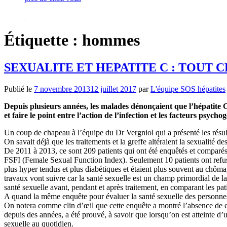
Étiquette :
hommes
SEXUALITE ET HEPATITE C : TOUT 
Publié le
7 novembre 2013
12 juillet 2017
par
L'équipe SOS hépatites
Depuis plusieurs années, les malades dénonçaient que l’hépatite C a
et faire le point entre l’action de l’infection et les facteurs psycho
Un coup de chapeau à l’équipe du Dr Vergniol qui a présenté les résu
On savait déjà que les traitements et la greffe altéraient la sexualité 
De 2011 à 2013, ce sont 209 patients qui ont été enquêtés et comparés
FSFI (Female Sexual Function Index). Seulement 10 patients ont refus
plus hyper tendus et plus diabétiques et étaient plus souvent au chôm
travaux vont suivre car la santé sexuelle est un champ primordial de l
santé sexuelle avant, pendant et après traitement, en comparant les pati
A quand la même enquête pour évaluer la santé sexuelle des personnes
On notera comme clin d’œil que cette enquête a montré l’absence de co
depuis des années, a été prouvé, à savoir que lorsqu’on est atteinte d
sexuelle au quotidien.