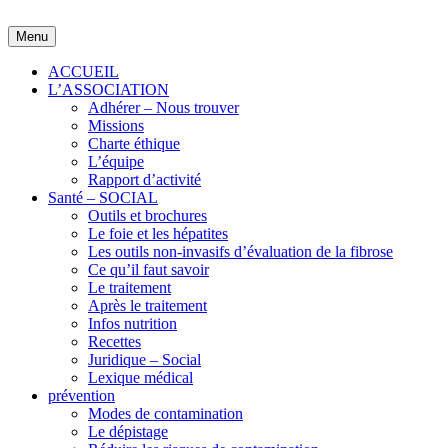
Skip
to
Menu
content
ACCUEIL
L’ASSOCIATION
Adhérer – Nous trouver
Missions
Charte éthique
L’équipe
Rapport d’activité
Santé – SOCIAL
Outils et brochures
Le foie et les hépatites
Les outils non-invasifs d’évaluation de la fibrose
Ce qu’il faut savoir
Le traitement
Après le traitement
Infos nutrition
Recettes
Juridique – Social
Lexique médical
prévention
Modes de contamination
Le dépistage