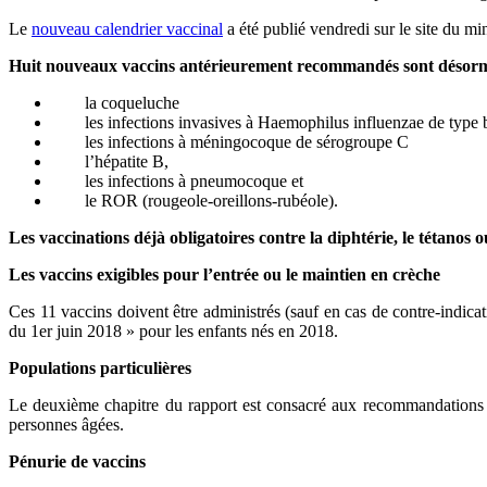
Le
nouveau calendrier vaccinal
a été publié vendredi sur le site du min
Huit nouveaux vaccins antérieurement recommandés sont désormais
la coqueluche
les infections invasives à Haemophilus influenzae de type 
les infections à méningocoque de sérogroupe C
l’hépatite B,
les infections à pneumocoque et
le ROR (rougeole-oreillons-rubéole).
Les vaccinations déjà obligatoires contre la diphtérie, le tétanos 
Les vaccins exigibles pour l’entrée ou le maintien en crèche
Ces 11 vaccins doivent être administrés (sauf en cas de contre-indicat
du 1er juin 2018 » pour les enfants nés en 2018.
Populations particulières
Le deuxième chapitre du rapport est consacré aux recommandations r
personnes âgées.
Pénurie de vaccins