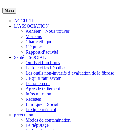
Skip
to
Menu
content
ACCUEIL
L’ASSOCIATION
Adhérer – Nous trouver
Missions
Charte éthique
L’équipe
Rapport d’activité
Santé – SOCIAL
Outils et brochures
Le foie et les hépatites
Les outils non-invasifs d’évaluation de la fibrose
Ce qu’il faut savoir
Le traitement
Après le traitement
Infos nutrition
Recettes
Juridique – Social
Lexique médical
prévention
Modes de contamination
Le dépistage