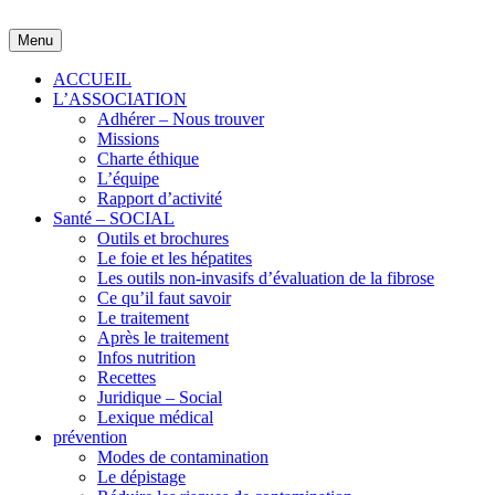
Skip
to
Menu
content
ACCUEIL
L’ASSOCIATION
Adhérer – Nous trouver
Missions
Charte éthique
L’équipe
Rapport d’activité
Santé – SOCIAL
Outils et brochures
Le foie et les hépatites
Les outils non-invasifs d’évaluation de la fibrose
Ce qu’il faut savoir
Le traitement
Après le traitement
Infos nutrition
Recettes
Juridique – Social
Lexique médical
prévention
Modes de contamination
Le dépistage