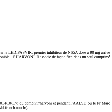
ier le LEDIPASVIR, premier inhibiteur de NS5A dosé à 90 mg arrive
isponible : l’ HARVONI. Il associe de façon fixe dans un seul comprimé
g/2014/10/17/) du combivir/harvoni et pendant l’AALSD ou le Pr Marc
sld-french-touch/).