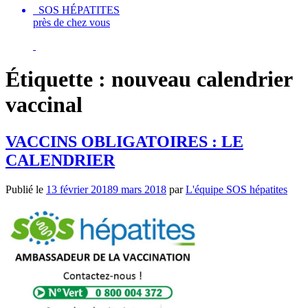
SOS HÉPATITES
près de chez vous
Étiquette :
nouveau calendrier
vaccinal
VACCINS OBLIGATOIRES : LE
CALENDRIER
Publié le
13 février 2018
9 mars 2018
par
L'équipe SOS hépatites