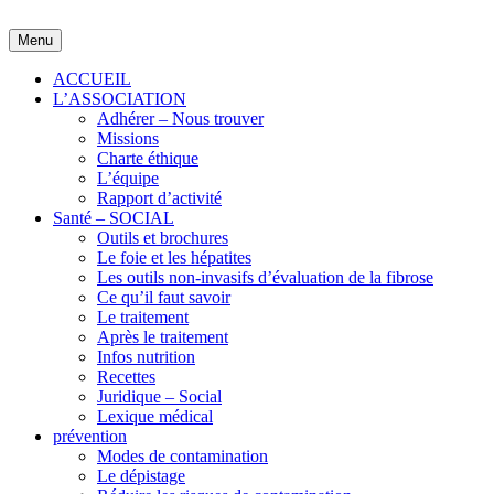
Skip
to
Menu
content
ACCUEIL
L’ASSOCIATION
Adhérer – Nous trouver
Missions
Charte éthique
L’équipe
Rapport d’activité
Santé – SOCIAL
Outils et brochures
Le foie et les hépatites
Les outils non-invasifs d’évaluation de la fibrose
Ce qu’il faut savoir
Le traitement
Après le traitement
Infos nutrition
Recettes
Juridique – Social
Lexique médical
prévention
Modes de contamination
Le dépistage