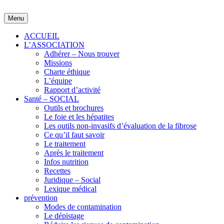
Skip
to
Menu
content
ACCUEIL
L’ASSOCIATION
Adhérer – Nous trouver
Missions
Charte éthique
L’équipe
Rapport d’activité
Santé – SOCIAL
Outils et brochures
Le foie et les hépatites
Les outils non-invasifs d’évaluation de la fibrose
Ce qu’il faut savoir
Le traitement
Après le traitement
Infos nutrition
Recettes
Juridique – Social
Lexique médical
prévention
Modes de contamination
Le dépistage