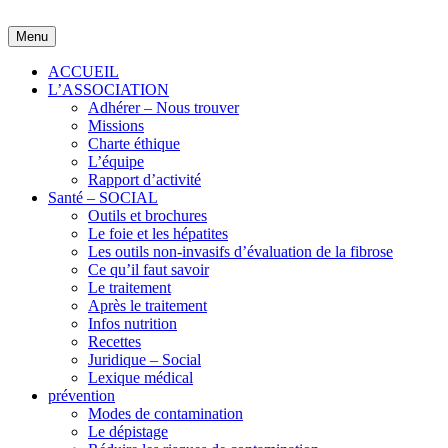
Skip
to
Menu
content
ACCUEIL
L’ASSOCIATION
Adhérer – Nous trouver
Missions
Charte éthique
L’équipe
Rapport d’activité
Santé – SOCIAL
Outils et brochures
Le foie et les hépatites
Les outils non-invasifs d’évaluation de la fibrose
Ce qu’il faut savoir
Le traitement
Après le traitement
Infos nutrition
Recettes
Juridique – Social
Lexique médical
prévention
Modes de contamination
Le dépistage