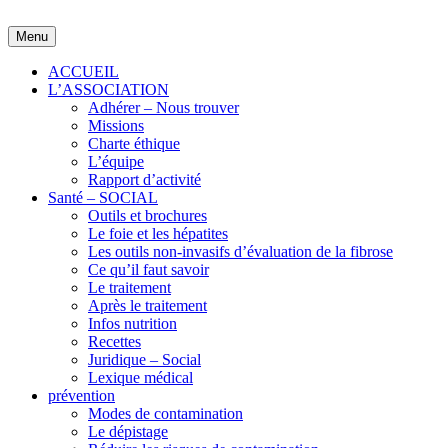
Skip
to
Menu
content
ACCUEIL
L’ASSOCIATION
Adhérer – Nous trouver
Missions
Charte éthique
L’équipe
Rapport d’activité
Santé – SOCIAL
Outils et brochures
Le foie et les hépatites
Les outils non-invasifs d’évaluation de la fibrose
Ce qu’il faut savoir
Le traitement
Après le traitement
Infos nutrition
Recettes
Juridique – Social
Lexique médical
prévention
Modes de contamination
Le dépistage