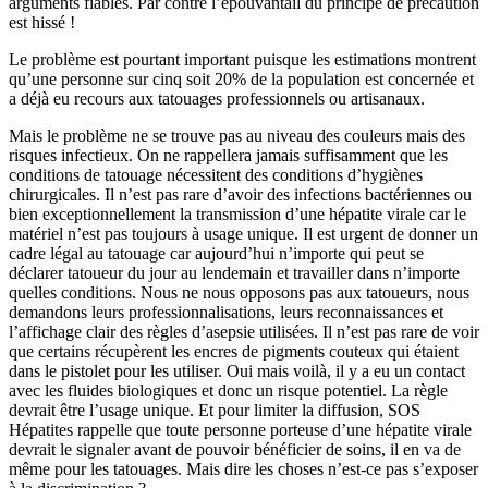
arguments fiables. Par contre l’épouvantail du principe de précaution
est hissé !
Le problème est pourtant important puisque les estimations montrent
qu’une personne sur cinq soit 20% de la population est concernée et
a déjà eu recours aux tatouages professionnels ou artisanaux.
Mais le problème ne se trouve pas au niveau des couleurs mais des
risques infectieux. On ne rappellera jamais suffisamment que les
conditions de tatouage nécessitent des conditions d’hygiènes
chirurgicales. Il n’est pas rare d’avoir des infections bactériennes ou
bien exceptionnellement la transmission d’une hépatite virale car le
matériel n’est pas toujours à usage unique. Il est urgent de donner un
cadre légal au tatouage car aujourd’hui n’importe qui peut se
déclarer tatoueur du jour au lendemain et travailler dans n’importe
quelles conditions. Nous ne nous opposons pas aux tatoueurs, nous
demandons leurs professionnalisations, leurs reconnaissances et
l’affichage clair des règles d’asepsie utilisées. Il n’est pas rare de voir
que certains récupèrent les encres de pigments couteux qui étaient
dans le pistolet pour les utiliser. Oui mais voilà, il y a eu un contact
avec les fluides biologiques et donc un risque potentiel. La règle
devrait être l’usage unique. Et pour limiter la diffusion, SOS
Hépatites rappelle que toute personne porteuse d’une hépatite virale
devrait le signaler avant de pouvoir bénéficier de soins, il en va de
même pour les tatouages. Mais dire les choses n’est-ce pas s’exposer