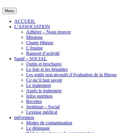
Skip
to
Menu
content
ACCUEIL
L’ASSOCIATION
Adhérer – Nous trouver
Missions
Charte éthique
L’équipe
Rapport d’activité
Santé – SOCIAL
Outils et brochures
Le foie et les hépatites
Les outils non-invasifs d’évaluation de la fibrose
Ce qu’il faut savoir
Le traitement
Après le traitement
Infos nutrition
Recettes
Juridique – Social
Lexique médical
prévention
Modes de contamination
Le dépistage