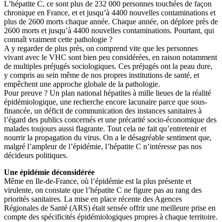
L’hépatite C, ce sont plus de 232 000 personnes touchées de façon
chronique en France, et et jusqu’à 4400 nouvelles contaminations et
plus de 2600 morts chaque année. Chaque année, on déplore près de
2600 morts et jusqu’à 4400 nouvelles contaminations. Pourtant, qui
connaît vraiment cette pathologie ?
A y regarder de plus près, on comprend vite que les personnes
vivant avec le VHC sont bien peu considérées, en raison notamment
de multiples préjugés sociologiques. Ces préjugés ont la peau dure,
y compris au sein même de nos propres institutions de santé, et
empêchent une approche globale de la pathologie.
Pour preuve ? Un plan national hépatites à mille lieues de la réalité
épidémiologique, une recherche encore lacunaire parce que sous-
financée, un déficit de communication des instances sanitaires à
l’égard des publics concernés et une précarité socio-économique des
malades toujours aussi flagrante. Tout cela ne fait qu’entretenir et
nourrir la propagation du virus. On a le désagréable sentiment que,
malgré l’ampleur de l’épidémie, l’hépatite C n’intéresse pas nos
décideurs politiques.
Une épidémie déconsidérée
Même en Ile-de-France, où l’épidémie est la plus présente et
virulente, on constate que l’hépatite C ne figure pas au rang des
priorités sanitaires. La mise en place récente des Agences
Régionales de Santé (ARS) était sensée offrir une meilleure prise en
compte des spécificités épidémiologiques propres à chaque territoire.