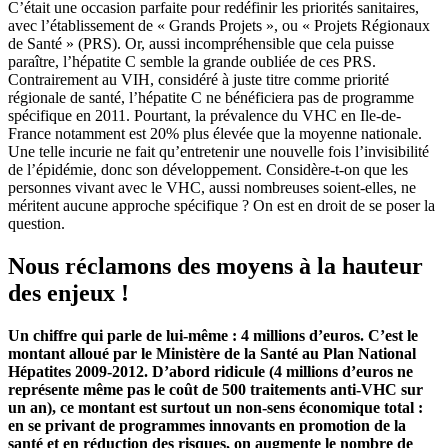
C’était une occasion parfaite pour redéfinir les priorités sanitaires,
avec l’établissement de « Grands Projets », ou « Projets Régionaux
de Santé » (PRS). Or, aussi incompréhensible que cela puisse
paraître, l’hépatite C semble la grande oubliée de ces PRS.
Contrairement au VIH, considéré à juste titre comme priorité
régionale de santé, l’hépatite C ne bénéficiera pas de programme
spécifique en 2011. Pourtant, la prévalence du VHC en Ile-de-
France notamment est 20% plus élevée que la moyenne nationale.
Une telle incurie ne fait qu’entretenir une nouvelle fois l’invisibilité
de l’épidémie, donc son développement. Considère-t-on que les
personnes vivant avec le VHC, aussi nombreuses soient-elles, ne
méritent aucune approche spécifique ? On est en droit de se poser la
question.
Nous réclamons des moyens à la hauteur
des enjeux !
Un chiffre qui parle de lui-même : 4 millions d’euros. C’est le
montant alloué par le Ministère de la Santé au Plan National
Hépatites 2009-2012. D’abord ridicule (4 millions d’euros ne
représente même pas le coût de 500 traitements anti-VHC sur
un an), ce montant est surtout un non-sens économique total :
en se privant de programmes innovants en promotion de la
santé et en réduction des risques, on augmente le nombre de