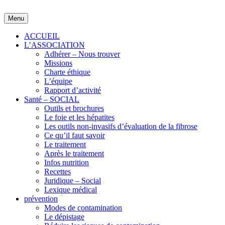
Skip
to
Menu
content
ACCUEIL
L’ASSOCIATION
Adhérer – Nous trouver
Missions
Charte éthique
L’équipe
Rapport d’activité
Santé – SOCIAL
Outils et brochures
Le foie et les hépatites
Les outils non-invasifs d’évaluation de la fibrose
Ce qu’il faut savoir
Le traitement
Après le traitement
Infos nutrition
Recettes
Juridique – Social
Lexique médical
prévention
Modes de contamination
Le dépistage