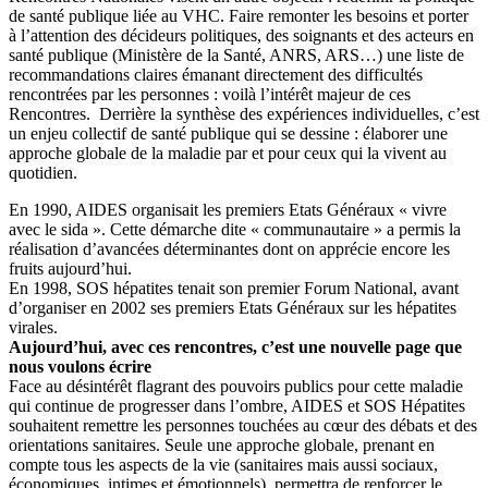
de santé publique liée au VHC. Faire remonter les besoins et porter
à l’attention des décideurs politiques, des soignants et des acteurs en
santé publique (Ministère de la Santé, ANRS, ARS…) une liste de
recommandations claires émanant directement des difficultés
rencontrées par les personnes : voilà l’intérêt majeur de ces
Rencontres. Derrière la synthèse des expériences individuelles, c’est
un enjeu collectif de santé publique qui se dessine : élaborer une
approche globale de la maladie par et pour ceux qui la vivent au
quotidien.
En 1990, AIDES organisait les premiers Etats Généraux « vivre
avec le sida ». Cette démarche dite « communautaire » a permis la
réalisation d’avancées déterminantes dont on apprécie encore les
fruits aujourd’hui.
En 1998, SOS hépatites tenait son premier Forum National, avant
d’organiser en 2002 ses premiers Etats Généraux sur les hépatites
virales.
Aujourd’hui, avec ces rencontres, c’est une nouvelle page que
nous voulons écrire
Face au désintérêt flagrant des pouvoirs publics pour cette maladie
qui continue de progresser dans l’ombre, AIDES et SOS Hépatites
souhaitent remettre les personnes touchées au cœur des débats et des
orientations sanitaires. Seule une approche globale, prenant en
compte tous les aspects de la vie (sanitaires mais aussi sociaux,
économiques, intimes et émotionnels), permettra de renforcer le