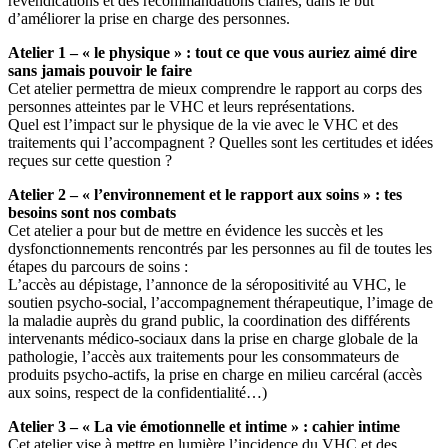
revendications et des recommandations claires, dans le but
d’améliorer la prise en charge des personnes.
Atelier 1 – « le physique » : tout ce que vous auriez aimé dire
sans jamais pouvoir le faire
Cet atelier permettra de mieux comprendre le rapport au corps des
personnes atteintes par le VHC et leurs représentations.
Quel est l’impact sur le physique de la vie avec le VHC et des
traitements qui l’accompagnent ? Quelles sont les certitudes et idées
reçues sur cette question ?
Atelier 2 – « l’environnement et le rapport aux soins » : tes
besoins sont nos combats
Cet atelier a pour but de mettre en évidence les succès et les
dysfonctionnements rencontrés par les personnes au fil de toutes les
étapes du parcours de soins :
L’accès au dépistage, l’annonce de la séropositivité au VHC, le
soutien psycho-social, l’accompagnement thérapeutique, l’image de
la maladie auprès du grand public, la coordination des différents
intervenants médico-sociaux dans la prise en charge globale de la
pathologie, l’accès aux traitements pour les consommateurs de
produits psycho-actifs, la prise en charge en milieu carcéral (accès
aux soins, respect de la confidentialité…)
Atelier 3 – « La vie émotionnelle et intime » : cahier intime
Cet atelier vise à mettre en lumière l’incidence du VHC et des