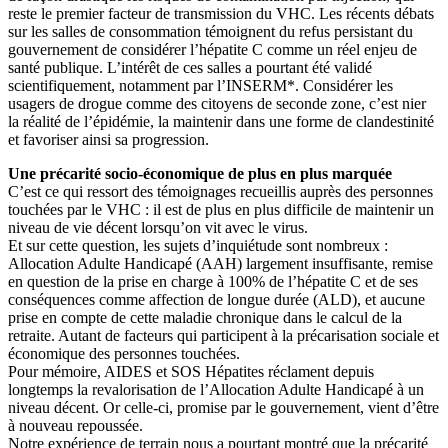
reste le premier facteur de transmission du VHC. Les récents débats
sur les salles de consommation témoignent du refus persistant du
gouvernement de considérer l’hépatite C comme un réel enjeu de
santé publique. L’intérêt de ces salles a pourtant été validé
scientifiquement, notamment par l’INSERM*. Considérer les
usagers de drogue comme des citoyens de seconde zone, c’est nier
la réalité de l’épidémie, la maintenir dans une forme de clandestinité
et favoriser ainsi sa progression.
Une précarité socio-économique de plus en plus marquée
C’est ce qui ressort des témoignages recueillis auprès des personnes
touchées par le VHC : il est de plus en plus difficile de maintenir un
niveau de vie décent lorsqu’on vit avec le virus.
Et sur cette question, les sujets d’inquiétude sont nombreux :
Allocation Adulte Handicapé (AAH) largement insuffisante, remise
en question de la prise en charge à 100% de l’hépatite C et de ses
conséquences comme affection de longue durée (ALD), et aucune
prise en compte de cette maladie chronique dans le calcul de la
retraite. Autant de facteurs qui participent à la précarisation sociale et
économique des personnes touchées.
Pour mémoire, AIDES et SOS Hépatites réclament depuis
longtemps la revalorisation de l’Allocation Adulte Handicapé à un
niveau décent. Or celle-ci, promise par le gouvernement, vient d’être
à nouveau repoussée.
Notre expérience de terrain nous a pourtant montré que la précarité