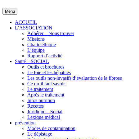
Skip
to
Menu
content
ACCUEIL
L’ASSOCIATION
Adhérer – Nous trouver
Missions
Charte éthique
L’équipe
Rapport d’activité
Santé – SOCIAL
Outils et brochures
Le foie et les hépatites
Les outils non-invasifs d’évaluation de la fibrose
Ce qu’il faut savoir
Le traitement
Après le traitement
Infos nutrition
Recettes
Juridique – Social
Lexique médical
prévention
Modes de contamination
Le dépistage