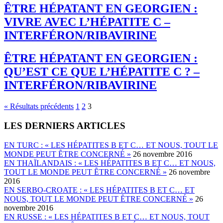
ȆTRE HÉPATANT EN GEORGIEN :
VIVRE AVEC L’HÉPATITE C –
INTERFÉRON/RIBAVIRINE
ȆTRE HÉPATANT EN GEORGIEN :
QU’EST CE QUE L’HÉPATITE C ? –
INTERFÉRON/RIBAVIRINE
Pagination
« Résultats précédents
1
2
3
des
LES DERNIERS ARTICLES
publications
EN TURC : « LES HÉPATITES B ET C… ET NOUS, TOUT LE
MONDE PEUT ȆTRE CONCERNÉ »
26 novembre 2016
EN THAÏLANDAIS : « LES HÉPATITES B ET C… ET NOUS,
TOUT LE MONDE PEUT ȆTRE CONCERNÉ »
26 novembre
2016
EN SERBO-CROATE : « LES HÉPATITES B ET C… ET
NOUS, TOUT LE MONDE PEUT ȆTRE CONCERNÉ »
26
novembre 2016
EN RUSSE : « LES HÉPATITES B ET C… ET NOUS, TOUT