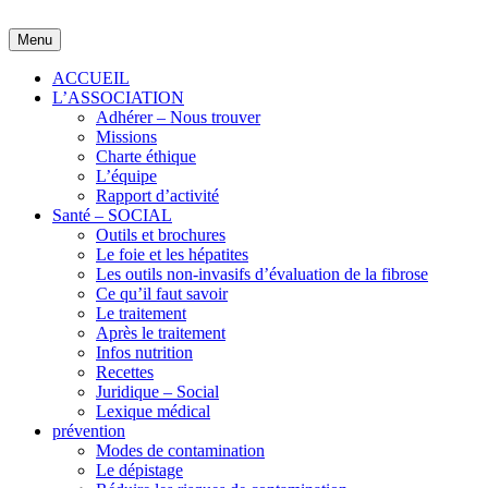
Skip
to
Menu
content
ACCUEIL
L’ASSOCIATION
Adhérer – Nous trouver
Missions
Charte éthique
L’équipe
Rapport d’activité
Santé – SOCIAL
Outils et brochures
Le foie et les hépatites
Les outils non-invasifs d’évaluation de la fibrose
Ce qu’il faut savoir
Le traitement
Après le traitement
Infos nutrition
Recettes
Juridique – Social
Lexique médical
prévention
Modes de contamination
Le dépistage