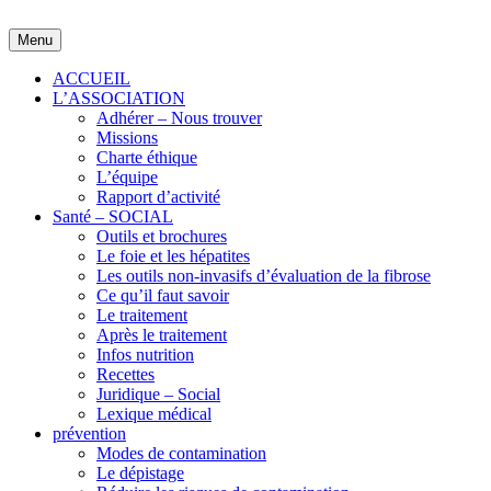
Skip
to
Menu
content
ACCUEIL
L’ASSOCIATION
Adhérer – Nous trouver
Missions
Charte éthique
L’équipe
Rapport d’activité
Santé – SOCIAL
Outils et brochures
Le foie et les hépatites
Les outils non-invasifs d’évaluation de la fibrose
Ce qu’il faut savoir
Le traitement
Après le traitement
Infos nutrition
Recettes
Juridique – Social
Lexique médical
prévention
Modes de contamination
Le dépistage