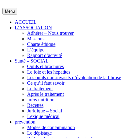
Skip
to
Menu
content
ACCUEIL
L’ASSOCIATION
Adhérer – Nous trouver
Missions
Charte éthique
L’équipe
Rapport d’activité
Santé – SOCIAL
Outils et brochures
Le foie et les hépatites
Les outils non-invasifs d’évaluation de la fibrose
Ce qu’il faut savoir
Le traitement
Après le traitement
Infos nutrition
Recettes
Juridique – Social
Lexique médical
prévention
Modes de contamination
Le dépistage