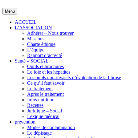
Skip
to
Menu
content
ACCUEIL
L’ASSOCIATION
Adhérer – Nous trouver
Missions
Charte éthique
L’équipe
Rapport d’activité
Santé – SOCIAL
Outils et brochures
Le foie et les hépatites
Les outils non-invasifs d’évaluation de la fibrose
Ce qu’il faut savoir
Le traitement
Après le traitement
Infos nutrition
Recettes
Juridique – Social
Lexique médical
prévention
Modes de contamination
Le dépistage