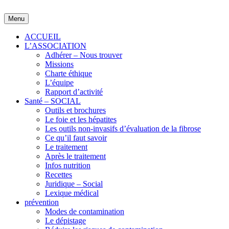
Skip
to
Menu
content
ACCUEIL
L’ASSOCIATION
Adhérer – Nous trouver
Missions
Charte éthique
L’équipe
Rapport d’activité
Santé – SOCIAL
Outils et brochures
Le foie et les hépatites
Les outils non-invasifs d’évaluation de la fibrose
Ce qu’il faut savoir
Le traitement
Après le traitement
Infos nutrition
Recettes
Juridique – Social
Lexique médical
prévention
Modes de contamination
Le dépistage