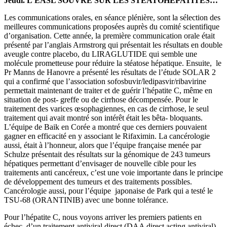
Jeudi. L’EASL SOUVRE SUR LES STEATOHEPATITES…
Les communications orales, en séance plénière, sont la sélection des
meilleures communications proposées auprès du comité scientifique
d’organisation. Cette année, la première communication orale était
présenté par l’anglais Armstrorg qui présentait les résultats en double
aveugle contre placebo, du LIRAGLUTIDE qui semble une
molécule prometteuse pour réduire la stéatose hépatique. Ensuite, le
Pr Manns de Hanovre a présenté les résultats de l’étude SOLAR 2
qui a confirmé que l’association sofosbuvir/ledipasvir/ribavirine
permettait maintenant de traiter et de guérir l’hépatite C, même en
situation de post- greffe ou de cirrhose décompensée. Pour le
traitement des varices œsophagiennes, en cas de cirrhose, le seul
traitement qui avait montré son intérêt était les bêta- bloquants.
L’équipe de Baik en Corée a montré que ces derniers pouvaient
gagner en efficacité en y associant le Rifaximin. La cancérologie
aussi, était à l’honneur, alors que l’équipe française menée par
Schulze présentait des résultats sur la génomique de 243 tumeurs
hépatiques permettant d’envisager de nouvelle cible pour les
traitements anti cancéreux, c’est une voie importante dans le principe
de développement des tumeurs et des traitements possibles.
Cancérologie aussi, pour l’équipe japonaise de Park qui a testé le
TSU-68 (ORANTINIB) avec une bonne tolérance.
Pour l’hépatite C, nous voyons arriver les premiers patients en
échec d’un traitement antiviral direct (DAA direct acting antiviral)