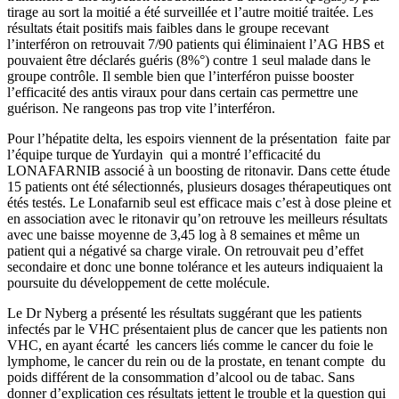
tirage au sort la moitié a été surveillée et l’autre moitié traitée. Les
résultats était positifs mais faibles dans le groupe recevant
l’interféron on retrouvait 7/90 patients qui éliminaient l’AG HBS et
pouvaient être déclarés guéris (8%°) contre 1 seul malade dans le
groupe contrôle. Il semble bien que l’interféron puisse booster
l’efficacité des antis viraux pour dans certain cas permettre une
guérison. Ne rangeons pas trop vite l’interféron.
Pour l’hépatite delta, les espoirs viennent de la présentation faite par
l’équipe turque de Yurdayin qui a montré l’efficacité du
LONAFARNIB associé à un boosting de ritonavir. Dans cette étude
15 patients ont été sélectionnés, plusieurs dosages thérapeutiques ont
étés testés. Le Lonafarnib seul est efficace mais c’est à dose pleine et
en association avec le ritonavir qu’on retrouve les meilleurs résultats
avec une baisse moyenne de 3,45 log à 8 semaines et même un
patient qui a négativé sa charge virale. On retrouvait peu d’effet
secondaire et donc une bonne tolérance et les auteurs indiquaient la
poursuite du développement de cette molécule.
Le Dr Nyberg a présenté les résultats suggérant que les patients
infectés par le VHC présentaient plus de cancer que les patients non
VHC, en ayant écarté les cancers liés comme le cancer du foie le
lymphome, le cancer du rein ou de la prostate, en tenant compte du
poids différent de la consommation d’alcool ou de tabac. Sans
donner d’explication ces résultats jettent le trouble et la question qui