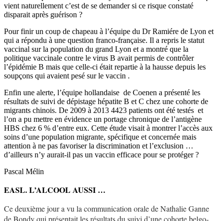
vient naturellement c’est de se demander si ce risque constaté
disparait après guérison ?
Pour finir un coup de chapeau à l’équipe du Dr Ramiére de Lyon et
qui a répondu à une question franco-française. Il a repris le statut
vaccinal sur la population du grand Lyon et a montré que la
politique vaccinale contre le virus B avait permis de contrôler
l’épidémie B mais que celle-ci était repartie à la hausse depuis les
soupçons qui avaient pesé sur le vaccin .
Enfin une alerte, l’équipe hollandaise de Coenen a présenté les
résultats de suivi de dépistage hépatite B et C chez une cohorte de
migrants chinois. De 2009 à 2013 4423 patients ont été testés et
l’on a pu mettre en évidence un portage chronique de l’antigène
HBS chez 6 % d’entre eux. Cette étude visait à montrer l’accès aux
soins d’une population migrante, spécifique et concernée mais
attention à ne pas favoriser la discrimination et l’exclusion …
d’ailleurs n’y aurait-il pas un vaccin efficace pour se protéger ?
Pascal Mélin
EASL. L’ALCOOL AUSSI …
Ce deuxième jour a vu la communication orale de Nathalie Ganne
de Bondy qui présentait les résultats du suivi d’une cohorte belgo-