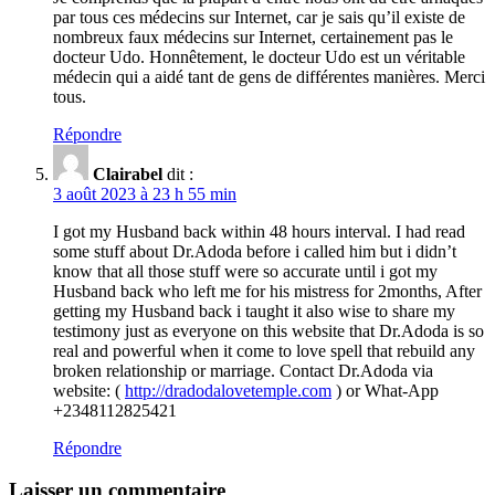
par tous ces médecins sur Internet, car je sais qu’il existe de
nombreux faux médecins sur Internet, certainement pas le
docteur Udo. Honnêtement, le docteur Udo est un véritable
médecin qui a aidé tant de gens de différentes manières. Merci
tous.
Répondre
Clairabel
dit :
3 août 2023 à 23 h 55 min
I got my Husband back within 48 hours interval. I had read
some stuff about Dr.Adoda before i called him but i didn’t
know that all those stuff were so accurate until i got my
Husband back who left me for his mistress for 2months, After
getting my Husband back i taught it also wise to share my
testimony just as everyone on this website that Dr.Adoda is so
real and powerful when it come to love spell that rebuild any
broken relationship or marriage. Contact Dr.Adoda via
website: (
http://dradodalovetemple.com
) or What-App
+2348112825421
Répondre
Laisser un commentaire