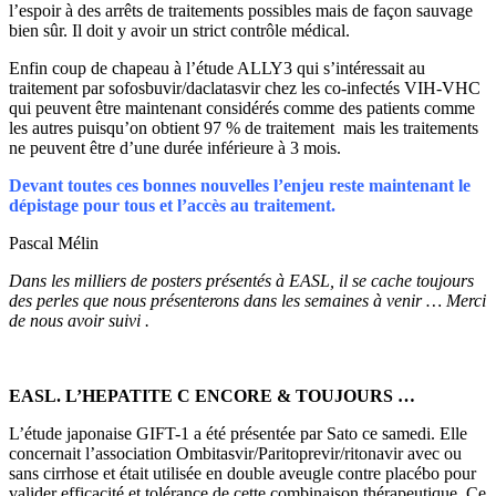
l’espoir à des arrêts de traitements possibles mais de façon sauvage
bien sûr. Il doit y avoir un strict contrôle médical.
Enfin coup de chapeau à l’étude ALLY3 qui s’intéressait au
traitement par sofosbuvir/daclatasvir chez les co-infectés VIH-VHC
qui peuvent être maintenant considérés comme des patients comme
les autres puisqu’on obtient 97 % de traitement mais les traitements
ne peuvent être d’une durée inférieure à 3 mois.
Devant toutes ces bonnes nouvelles l’enjeu reste maintenant le
dépistage pour tous et l’accès au traitement.
Pascal Mélin
Dans les milliers de posters présentés à EASL, il se cache toujours
des perles que nous présenterons dans les semaines à venir … Merci
de nous avoir suivi .
EASL. L’HEPATITE C ENCORE & TOUJOURS …
L’étude japonaise GIFT-1 a été présentée par Sato ce samedi. Elle
concernait l’association Ombitasvir/Paritoprevir/ritonavir avec ou
sans cirrhose et était utilisée en double aveugle contre placébo pour
valider efficacité et tolérance de cette combinaison thérapeutique. Ce