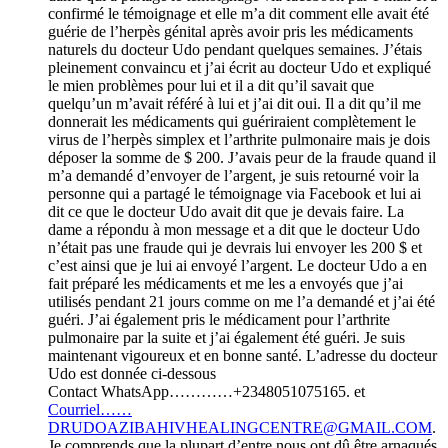
confirmé le témoignage et elle m’a dit comment elle avait été
guérie de l’herpès génital après avoir pris les médicaments
naturels du docteur Udo pendant quelques semaines. J’étais
pleinement convaincu et j’ai écrit au docteur Udo et expliqué
le mien problèmes pour lui et il a dit qu’il savait que
quelqu’un m’avait référé à lui et j’ai dit oui. Il a dit qu’il me
donnerait les médicaments qui guériraient complètement le
virus de l’herpès simplex et l’arthrite pulmonaire mais je dois
déposer la somme de $ 200. J’avais peur de la fraude quand il
m’a demandé d’envoyer de l’argent, je suis retourné voir la
personne qui a partagé le témoignage via Facebook et lui ai
dit ce que le docteur Udo avait dit que je devais faire. La
dame a répondu à mon message et a dit que le docteur Udo
n’était pas une fraude qui je devrais lui envoyer les 200 $ et
c’est ainsi que je lui ai envoyé l’argent. Le docteur Udo a en
fait préparé les médicaments et me les a envoyés que j’ai
utilisés pendant 21 jours comme on me l’a demandé et j’ai été
guéri. J’ai également pris le médicament pour l’arthrite
pulmonaire par la suite et j’ai également été guéri. Je suis
maintenant vigoureux et en bonne santé. L’adresse du docteur
Udo est donnée ci-dessous
Contact WhatsApp…………+2348051075165. et
Courriel……
DRUDOAZIBAHIVHEALINGCENTRE@GMAIL.COM
.
Je comprends que la plupart d’entre nous ont dû être arnaqués