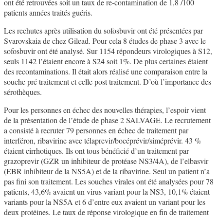
ont été retrouvées soit un taux de re-contamination de 1,8 /100
patients années traités guéris.
Les rechutes après utilisation du sofosbuvir ont été présentées par
Svarovskaia de chez Gilead. Pour cela 8 études de phase 3 avec le
sofosbuvir ont été analysé. Sur 1154 répondeurs virologiques à S12,
seuls 1142 l’étaient encore à S24 soit 1%. De plus certaines étaient
des recontaminations. Il était alors réalisé une comparaison entre la
souche pré traitement et celle post traitement. D’où l’importance des
sérothèques.
Pour les personnes en échec des nouvelles thérapies, l’espoir vient
de la présentation de l’étude de phase 2 SALVAGE. Le recrutement
a consisté à recruter 79 personnes en échec de traitement par
interféron, ribavirine avec télaprevir/bocéprévir/siméprévir. 43 %
étaient cirrhotiques. Ils ont tous bénéficié d’un traitement par
grazoprevir (GZR un inhibiteur de protéase NS3/4A), de l’elbasvir
(EBR inhibiteur de la NS5A) et de la ribavirine. Seul un patient n’a
pas fini son traitement. Les souches virales ont été analysées pour 78
patients, 43,6% avaient un virus variant pour la NS3, 10,1% étaient
variants pour la NS5A et 6 d’entre eux avaient un variant pour les
deux protéines. Le taux de réponse virologique en fin de traitement