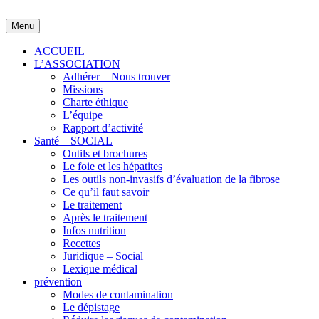
Skip
to
Menu
content
ACCUEIL
L’ASSOCIATION
Adhérer – Nous trouver
Missions
Charte éthique
L’équipe
Rapport d’activité
Santé – SOCIAL
Outils et brochures
Le foie et les hépatites
Les outils non-invasifs d’évaluation de la fibrose
Ce qu’il faut savoir
Le traitement
Après le traitement
Infos nutrition
Recettes
Juridique – Social
Lexique médical
prévention
Modes de contamination
Le dépistage