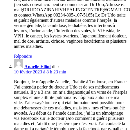
j’en suis convaincu. peut se connecter au Dr Udo;Adresse e-
mail;DRUDOAZIBAHIVHEALINGCENTRE@GMAIL.CO
et contact WhatsApp 00234-805-107-5165) Le Dr Udo traite
et guérit également d’autres maladies comme l’herpès, la
verrue génitale, la candidose, le diabète, les infections à
levures, l’urine acide, l’infection des voies, le VIH/sida, le
VPH, le cancer, les kystes ovariens, l’agenouillement douleur,
mal de dos, arthrite, cirhose, vaginose bactérienne et plusieurs
autres maladies.
Répondre
Anaelle Elliot
dit :
10 février 2023 à 8 h 23 min
Bonjour, Je m’appelle Anaelle, j’habite à Toulouse, en France.
J’ai entendu parler du docteur Udo et de ses médicaments
naturels. Il y a 3 ans, on m’a diagnostiqué un virus de l’herpès
simplex et une arthrite pulmonaire. hôpitaux autour de ma
ville. J’ai essayé tout ce qui était humainement possible pour
me débarrasser de ces maladies, mais tous mes efforts ont été
avortés. Au début de l’année dernière, j’ai lu un témoignage
via Facebook sur le docteur Udo comment il guérit plusieurs
maladies et j’ai dit que j’espère que c’est vrai. J’ai contacté la
dame qui a partagé le témoignage via facebook par e-mail et a