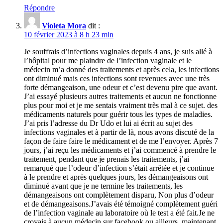
Répondre
Violeta Mora
dit :
10 février 2023 à 8 h 23 min
Je souffrais d’infections vaginales depuis 4 ans, je suis allé à
l’hôpital pour me plaindre de l’infection vaginale et le
médecin m’a donné des traitements et après cela, les infections
ont diminué mais ces infections sont revenues avec une très
forte démangeaison, une odeur et c’est devenu pire que avant.
J’ai essayé plusieurs autres traitements et aucun ne fonctionne
plus pour moi et je me sentais vraiment très mal à ce sujet. des
médicaments naturels pour guérir tous les types de maladies.
J’ai pris l’adresse du Dr Udo et lui ai écrit au sujet des
infections vaginales et à partir de là, nous avons discuté de la
façon de faire faire le médicament et de me l’envoyer. Après 7
jours, j’ai reçu les médicaments et j’ai commencé à prendre le
traitement, pendant que je prenais les traitements, j’ai
remarqué que l’odeur d’infection s’était arrêtée et je continue
à le prendre et après quelques jours, les démangeaisons ont
diminué avant que je ne termine les traitements, les
démangeaisons ont complètement disparu, Non plus d’odeur
et de démangeaisons.J’avais été témoigné complètement guéri
de l’infection vaginale au laboratoire où le test a été fait.Je ne
croyais à aucun médecin sur facebook ou ailleurs, maintenant