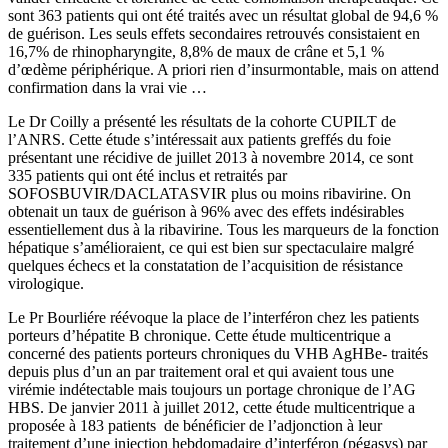
sont 363 patients qui ont été traités avec un résultat global de 94,6 %
de guérison. Les seuls effets secondaires retrouvés consistaient en
16,7% de rhinopharyngite, 8,8% de maux de crâne et 5,1 %
d’œdème périphérique. A priori rien d’insurmontable, mais on attend
confirmation dans la vrai vie …
Le Dr Coilly a présenté les résultats de la cohorte CUPILT de
l’ANRS. Cette étude s’intéressait aux patients greffés du foie
présentant une récidive de juillet 2013 à novembre 2014, ce sont
335 patients qui ont été inclus et retraités par
SOFOSBUVIR/DACLATASVIR plus ou moins ribavirine. On
obtenait un taux de guérison à 96% avec des effets indésirables
essentiellement dus à la ribavirine. Tous les marqueurs de la fonction
hépatique s’amélioraient, ce qui est bien sur spectaculaire malgré
quelques échecs et la constatation de l’acquisition de résistance
virologique.
Le Pr Bourliére réévoque la place de l’interféron chez les patients
porteurs d’hépatite B chronique. Cette étude multicentrique a
concerné des patients porteurs chroniques du VHB AgHBe- traités
depuis plus d’un an par traitement oral et qui avaient tous une
virémie indétectable mais toujours un portage chronique de l’AG
HBS. De janvier 2011 à juillet 2012, cette étude multicentrique a
proposée à 183 patients de bénéficier de l’adjonction à leur
traitement d’une injection hebdomadaire d’interféron (pégasys) par