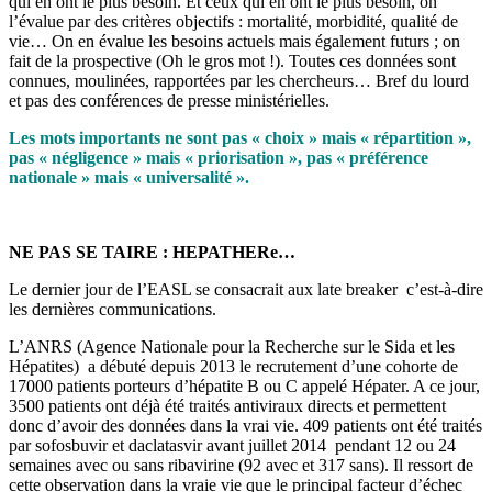
qui en ont le plus besoin. Et ceux qui en ont le plus besoin, on
l’évalue par des critères objectifs : mortalité, morbidité, qualité de
vie… On en évalue les besoins actuels mais également futurs ; on
fait de la prospective (Oh le gros mot !). Toutes ces données sont
connues, moulinées, rapportées par les chercheurs… Bref du lourd
et pas des conférences de presse ministérielles.
Les mots importants ne sont pas « choix » mais « répartition »,
pas « négligence » mais « priorisation », pas « préférence
nationale » mais « universalité ».
NE PAS SE TAIRE : HEPATHERe…
Le dernier jour de l’EASL se consacrait aux late breaker c’est-à-dire
les dernières communications.
L’ANRS (Agence Nationale pour la Recherche sur le Sida et les
Hépatites) a débuté depuis 2013 le recrutement d’une cohorte de
17000 patients porteurs d’hépatite B ou C appelé Hépater. A ce jour,
3500 patients ont déjà été traités antiviraux directs et permettent
donc d’avoir des données dans la vrai vie. 409 patients ont été traités
par sofosbuvir et daclatasvir avant juillet 2014 pendant 12 ou 24
semaines avec ou sans ribavirine (92 avec et 317 sans). Il ressort de
cette observation dans la vraie vie que le principal facteur d’échec