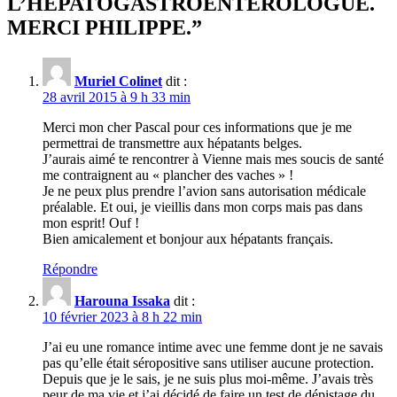
L’HÉPATOGASTROENTÉROLOGUE.
MERCI PHILIPPE.
”
Muriel Colinet
dit :
28 avril 2015 à 9 h 33 min
Merci mon cher Pascal pour ces informations que je me
permettrai de transmettre aux hépatants belges.
J’aurais aimé te rencontrer à Vienne mais mes soucis de santé
me contraignent au « plancher des vaches » !
Je ne peux plus prendre l’avion sans autorisation médicale
préalable. Et oui, je vieillis dans mon corps mais pas dans
mon esprit! Ouf !
Bien amicalement et bonjour aux hépatants français.
Répondre
Harouna Issaka
dit :
10 février 2023 à 8 h 22 min
J’ai eu une romance intime avec une femme dont je ne savais
pas qu’elle était séropositive sans utiliser aucune protection.
Depuis que je le sais, je ne suis plus moi-même. J’avais très
peur de ma vie et j’ai décidé de faire un test de dépistage du