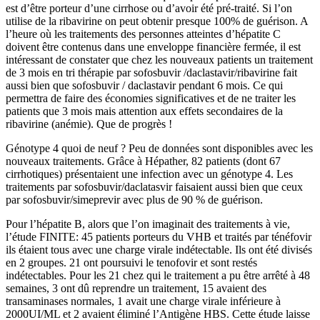
est d’être porteur d’une cirrhose ou d’avoir été pré-traité. Si l’on
utilise de la ribavirine on peut obtenir presque 100% de guérison. A
l’heure où les traitements des personnes atteintes d’hépatite C
doivent être contenus dans une enveloppe financière fermée, il est
intéressant de constater que chez les nouveaux patients un traitement
de 3 mois en tri thérapie par sofosbuvir /daclastavir/ribavirine fait
aussi bien que sofosbuvir / daclastavir pendant 6 mois. Ce qui
permettra de faire des économies significatives et de ne traiter les
patients que 3 mois mais attention aux effets secondaires de la
ribavirine (anémie). Que de progrès !
Génotype 4 quoi de neuf ? Peu de données sont disponibles avec les
nouveaux traitements. Grâce à Hépather, 82 patients (dont 67
cirrhotiques) présentaient une infection avec un génotype 4. Les
traitements par sofosbuvir/daclatasvir faisaient aussi bien que ceux
par sofosbuvir/simeprevir avec plus de 90 % de guérison.
Pour l’hépatite B, alors que l’on imaginait des traitements à vie,
l’étude FINITE: 45 patients porteurs du VHB et traités par ténéfovir
ils étaient tous avec une charge virale indétectable. Ils ont été divisés
en 2 groupes. 21 ont poursuivi le tenofovir et sont restés
indétectables. Pour les 21 chez qui le traitement a pu être arrêté à 48
semaines, 3 ont dû reprendre un traitement, 15 avaient des
transaminases normales, 1 avait une charge virale inférieure à
2000UI/ML et 2 avaient éliminé l’Antigène HBS. Cette étude laisse