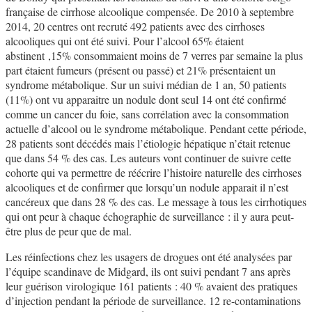
française de cirrhose alcoolique compensée. De 2010 à septembre
2014, 20 centres ont recruté 492 patients avec des cirrhoses
alcooliques qui ont été suivi. Pour l’alcool 65% étaient
abstinent ,15% consommaient moins de 7 verres par semaine la plus
part étaient fumeurs (présent ou passé) et 21% présentaient un
syndrome métabolique. Sur un suivi médian de 1 an, 50 patients
(11%) ont vu apparaitre un nodule dont seul 14 ont été confirmé
comme un cancer du foie, sans corrélation avec la consommation
actuelle d’alcool ou le syndrome métabolique. Pendant cette période,
28 patients sont décédés mais l’étiologie hépatique n’était retenue
que dans 54 % des cas. Les auteurs vont continuer de suivre cette
cohorte qui va permettre de réécrire l’histoire naturelle des cirrhoses
alcooliques et de confirmer que lorsqu’un nodule apparait il n’est
cancéreux que dans 28 % des cas. Le message à tous les cirrhotiques
qui ont peur à chaque échographie de surveillance : il y aura peut-
être plus de peur que de mal.
Les réinfections chez les usagers de drogues ont été analysées par
l’équipe scandinave de Midgard, ils ont suivi pendant 7 ans après
leur guérison virologique 161 patients : 40 % avaient des pratiques
d’injection pendant la période de surveillance. 12 re-contaminations