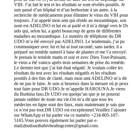
VIH. J’ai fait le test et les résultats se sont révélés positifs. Je
suis passé d’un hôpital et d’un herboriste à un autre. à la
recherche de médicaments pour éliminer le virus du VIH pour
toujours. J’ai appelé mon ami qui réside au mozambique, son
nom est ADELINO et lui en ai parlé et il m’a dirigé vers le Dr
udo qui, selon lui, a guéri beaucoup de gens de différentes
maladies au mozambique. Le numéro de téléphone du DR
UDO m’a été envoyé par ADELINO. Le lendemain, j’ai pu
communiquer avec lui et lui ai tout raconté, sans tarder, il a
préparé un remède naturel à base de plantes et me l’a envoyé.
Je prenais le remède matin et soir et avec Dieu Tout-Puissant,
le virus a été vaincu après trois semaines de prise du remède.
Le dernier test que j’ai fait était négatif. Je voulais coller les
résultats du test avec les résultats négatifs et les résultats
positifs à des fins de clarté, mais mon ami ADELINO m’a dit
de ne pas le faire. Je suis si heureux dans la mesure où je peux
tout faire pour DR UDO.Je m’appelle HAROUNA.Je viens
du Burkina faso.Dr UDO est quelqu’un que je ne pourrai
jamais oublier de toute ma vie.On m’a dit que tous les
médecins en ligne sont des faux, mais maintenant je sais que
ce n’est pas tout.DR UDO est exceptionnel.Veuillez l’ajouter
sur WhatsApp et lui parler via ce numéro +234-805-107-
5165.Vous pouvez également lui parler par e-
mail;drudoazibahivhealingcentre@gmail.com.