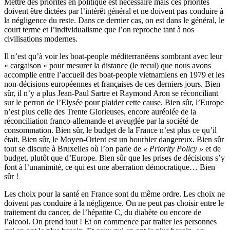
Mettre des priorités en politique est nécessaire mais ces priorités
doivent être dictées par l’intérêt général et ne doivent pas conduire à
la négligence du reste. Dans ce dernier cas, on est dans le général, le
court terme et l’individualisme que l’on reproche tant à nos
civilisations modernes.
Il n’est qu’à voir les boat-people méditerranéens sombrant avec leur
« cargaison » pour mesurer la distance (le recul) que nous avons
accomplie entre l’accueil des boat-people vietnamiens en 1979 et les
non-décisions européennes et françaises de ces derniers jours. Bien
sûr, il n’y a plus Jean-Paul Sartre et Raymond Aron se réconciliant
sur le perron de l’Elysée pour plaider cette cause. Bien sûr, l’Europe
n’est plus celle des Trente Glorieuses, encore auréolée de la
réconciliation franco-allemande et aveuglée par la société de
consommation. Bien sûr, le budget de la France n’est plus ce qu’il
était. Bien sûr, le Moyen-Orient est un bourbier dangereux. Bien sûr
tout se discute à Bruxelles où l’on parle de
« Priority Policy »
et de
budget, plutôt que d’Europe. Bien sûr que les prises de décisions s’y
font à l’unanimité, ce qui est une aberration démocratique… Bien
sûr !
Les choix pour la santé en France sont du même ordre. Les choix ne
doivent pas conduire à la négligence. On ne peut pas choisir entre le
traitement du cancer, de l’hépatite C, du diabète ou encore de
l’alcool. On prend tout ! Et on commence par traiter les personnes