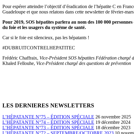
Pour espérer atteindre l’objectif d’éradication de l’hépatite C en Franc
Guadeloupe et que nous relatons dans cette newsletter de février-mars.
Pour 2019, SOS hépatites parlera au nom des 100 000 personnes e
du foie et les usagers du système de santé.
Car si le foie est silencieux, pas les hépatants !
#DUBRUITCONTRELHEPATITEC
Frédéric Chaffraix,
Vice-Président SOS hépatites Fédération chargé de
Khaled Fellouhe,
Vice-Président chargé des questions de prévention
LES DERNIERES NEWSLETTERS
L’HÉPATANTE N°75 – ÉDITION SPÉCIALE
26 novembre 2025
L’HÉPATANTE N°74 – ÉDITION SPÉCIALE
19 décembre 2024
L’HÉPATANTE N°73 – ÉDITION SPÉCIALE
18 décembre 2023
L’HÉPATANTE N°72 – SEPTEMBRE/OCTOBRE 2023
10 novem