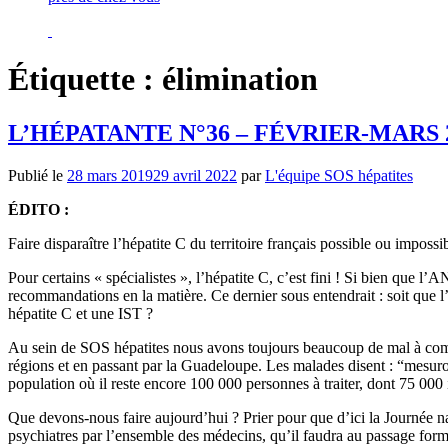
Étiquette :
élimination
L’HÉPATANTE N°36 – FÉVRIER-MARS 
Publié le
28 mars 2019
29 avril 2022
par
L'équipe SOS hépatites
ÉDITO
:
Faire disparaître l’hépatite C du territoire français possible ou impossi
Pour certains « spécialistes », l’hépatite C, c’est fini ! Si bien que
recommandations en la matière. Ce dernier sous entendrait : soit que l’
hépatite C et une IST ?
Au sein de SOS hépatites nous avons toujours beaucoup de mal à com
régions et en passant par la Guadeloupe. Les malades disent : “mesurons 
population où il reste encore 100 000 personnes à traiter, dont 75 000 
Que devons-nous faire aujourd’hui ? Prier pour que d’ici la Journée n
psychiatres par l’ensemble des médecins, qu’il faudra au passage forme