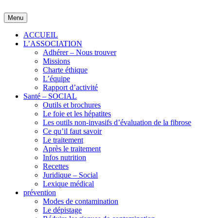
Skip
to
Menu
content
ACCUEIL
L’ASSOCIATION
Adhérer – Nous trouver
Missions
Charte éthique
L’équipe
Rapport d’activité
Santé – SOCIAL
Outils et brochures
Le foie et les hépatites
Les outils non-invasifs d’évaluation de la fibrose
Ce qu’il faut savoir
Le traitement
Après le traitement
Infos nutrition
Recettes
Juridique – Social
Lexique médical
prévention
Modes de contamination
Le dépistage