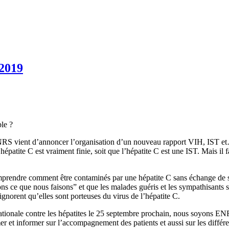
2019
ble ?
 l’ANRS vient d’annoncer l’organisation d’un nouveau rapport VIH, IST et
hépatite C est vraiment finie, soit que l’hépatite C est une IST. Mais il
prendre comment être contaminés par une hépatite C sans échange de 
ce que nous faisons” et que les malades guéris et les sympathisants se je
ignorent qu’elles sont porteuses du virus de l’hépatite C.
ationale contre les hépatites le 25 septembre prochain, nous soyons ENF
r et informer sur l’accompagnement des patients et aussi sur les différe