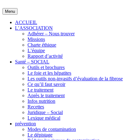
Skip
to
Menu
content
ACCUEIL
L’ASSOCIATION
Adhérer – Nous trouver
Missions
Charte éthique
L’équipe
Rapport d’activité
Santé – SOCIAL
Outils et brochures
Le foie et les hépatites
Les outils non-invasifs d’évaluation de la fibrose
Ce qu’il faut savoir
Le traitement
Après le traitement
Infos nutrition
Recettes
Juridique – Social
Lexique médical
prévention
Modes de contamination
Le dépistage