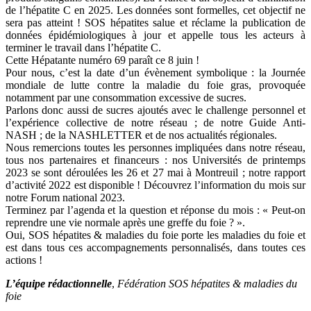
de l’hépatite C en 2025. Les données sont formelles, cet objectif ne
sera pas atteint ! SOS hépatites salue et réclame la publication de
données épidémiologiques à jour et appelle tous les acteurs à
terminer le travail dans l’hépatite C.
Cette Hépatante numéro 69 paraît ce 8 juin !
Pour nous, c’est la date d’un évènement symbolique : la Journée
mondiale de lutte contre la maladie du foie gras, provoquée
notamment par une consommation excessive de sucres.
Parlons donc aussi de sucres ajoutés avec le challenge personnel et
l’expérience collective de notre réseau ; de notre Guide Anti-
NASH ; de la NASHLETTER et de nos actualités régionales.
Nous remercions toutes les personnes impliquées dans notre réseau,
tous nos partenaires et financeurs : nos Universités de printemps
2023 se sont déroulées les 26 et 27 mai à Montreuil ; notre rapport
d’activité 2022 est disponible ! Découvrez l’information du mois sur
notre Forum national 2023.
Terminez par l’agenda et la question et réponse du mois : « Peut-on
reprendre une vie normale après une greffe du foie ? ».
Oui, SOS hépatites & maladies du foie porte les maladies du foie et
est dans tous ces accompagnements personnalisés, dans toutes ces
actions !
L’équipe rédactionnelle
,
Fédération SOS hépatites & maladies du
foie