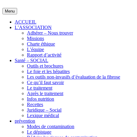
Skip
to
Menu
content
ACCUEIL
L’ASSOCIATION
Adhérer – Nous trouver
Missions
Charte éthique
L’équipe
Rapport d’activité
Santé – SOCIAL
Outils et brochures
Le foie et les hépatites
Les outils non-invasifs d’évaluation de la fibrose
Ce qu’il faut savoir
Le traitement
Après le traitement
Infos nutrition
Recettes
Juridique – Social
Lexique médical
prévention
Modes de contamination
Le dépistage