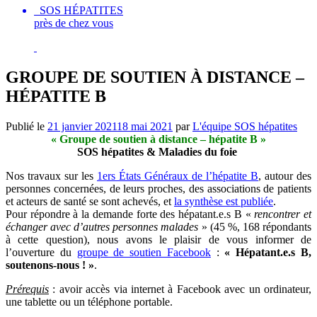
SOS HÉPATITES
près de chez vous
GROUPE DE SOUTIEN À DISTANCE –
HÉPATITE B
Publié le
21 janvier 2021
18 mai 2021
par
L'équipe SOS hépatites
« Groupe de soutien à distance – hépatite B »
SOS hépatites & Maladies du foie
Nos travaux sur les
1ers États Généraux de l’hépatite B
, autour des
personnes concernées, de leurs proches, des associations de patients
et acteurs de santé se sont achevés, et
la synthèse est publiée
.
Pour répondre à la demande forte des hépatant.e.s B «
rencontrer et
échanger avec d’autres personnes malades
» (45 %, 168 répondants
à cette question), nous avons le plaisir de vous informer de
l’ouverture du
groupe de soutien Facebook
:
« Hépatant.e.s B,
soutenons-nous ! »
.
Prérequis
: avoir accès via internet à Facebook avec un ordinateur,
une tablette ou un téléphone portable.