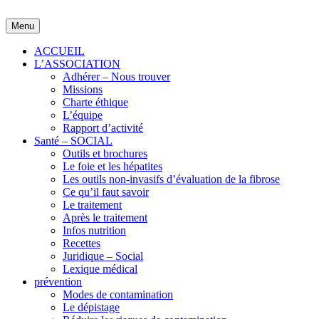
Skip
to
Menu
content
ACCUEIL
L’ASSOCIATION
Adhérer – Nous trouver
Missions
Charte éthique
L’équipe
Rapport d’activité
Santé – SOCIAL
Outils et brochures
Le foie et les hépatites
Les outils non-invasifs d’évaluation de la fibrose
Ce qu’il faut savoir
Le traitement
Après le traitement
Infos nutrition
Recettes
Juridique – Social
Lexique médical
prévention
Modes de contamination
Le dépistage