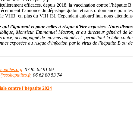
culièrement efficaces, depuis 2018, la vaccination contre l’hépatite B,
s récemment l’annonce du dépistage gratuit et sans ordonnance pour les
ur le VHB, en plus du VIH [3]. Cependant aujourd’hui, nous attendons
 qui l’ignorent et pour celles à risque d’être exposées. Nous disons
blique, Monsieur Emmanuel Macron, et au directeur général de la
rance, accompagné de moyens adaptés et permettant la lutte contre
onnes exposées au risque d’infection par le virus de l’hépatite B ou de
patites.org
, 07 85 62 91 69
x@soshepatites.fr
, 06 62 80 53 74
ale contre l’hépatite 2024