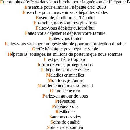
E
ncore plus d’efforts dans la recherche pour la guérison de l’hépatite B
E
nsemble pour éliminer l’hépatite d’ici 2030
E
nsemble pour un avenir sans hépatites virales
E
nsemble, éradiquons l’hépatite
E
nsemble, nous sommes plus forts
F
aites-vous dépister aujourd’hui
F
aites-vous dépister et dépister votre famille
F
aites-vous traiter
F
aites-vous vacciner : un geste simple pour une protection durable
G
reffe hépatique post hépatite virale
H
épatite B, soulagez les millions de porteurs que nous sommes
I
l est peut-être trop tard
I
nformez-vous, protégez-vous
L
‘hépatite peut être évitée
M
aladies criminelles
M
on foie, je l’aime
M
ort lentement mais sûrement
O
n ne lâche rien
P
arlez-en autour de vous
P
révention
P
rotégez-vous
R
ésilience
S
auvons des vies
S
oins de qualité
S
olidarité et soutien