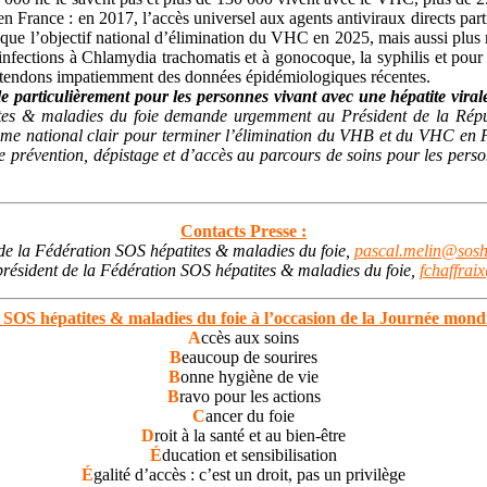
 France : en 2017, l’accès universel aux agents antiviraux directs parti
nsi que l’objectif national d’élimination du VHC en 2025, mais aussi plu
s infections à Chlamydia trachomatis et à gonocoque, la syphilis et po
attendons impatiemment des données épidémiologiques récentes.
e particulièrement pour les personnes vivant avec une hépatite virale
tes & maladies du foie demande urgemment au Président de la Répu
me national clair pour terminer l’élimination du VHB et du VHC en F
 de prévention, dépistage et d’accès au parcours de soins pour les pers
Contacts Presse :
de la Fédération SOS hépatites & maladies du foie,
pascal.melin@soshe
président de la Fédération SOS hépatites & maladies du foie,
fchaffrai
 SOS hépatites & maladies du foie à l’occasion de la Journée mondi
A
ccès aux soins
B
eaucoup de sourires
B
onne hygiène de vie
B
ravo pour les actions
C
ancer du foie
D
roit à la santé et au bien-être
É
ducation et sensibilisation
É
galité d’accès : c’est un droit, pas un privilège