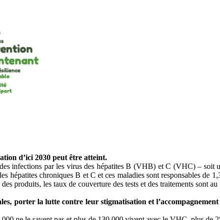
tion d’ici 2030 peut être atteint.
es infections par les virus des hépatites B (VHB) et C (VHC) – soit u
les hépatites chroniques B et C et ces maladies sont responsables de 1,
 des produits, les taux de couverture des tests et des traitements sont au p
ales, porter la lutte contre leur stigmatisation et l’accompagnement
00 ne le savent pas et plus de 130 000 vivent avec le VHC, plus de 25