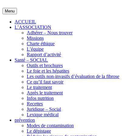
Skip
to
Menu
content
ACCUEIL
L’ASSOCIATION
Adhérer – Nous trouver
Missions
Charte éthique
L’équipe
Rapport d’activité
Santé – SOCIAL
Outils et brochures
Le foie et les hépatites
Les outils non-invasifs d’évaluation de la fibrose
Ce qu’il faut savoir
Le traitement
Après le traitement
Infos nutrition
Recettes
Juridique – Social
Lexique médical
prévention
Modes de contamination
Le dépistage