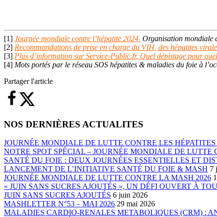
[1]
Journée mondiale contre l’hépatite 2024
,
Organisation mondiale de
[2]
Recommandations de prise en charge du VIH, des hépatites virales
[3]
Plus d’information sur Service-Public.fr, Quel dépistage pour que
[4]
Mots portés par le réseau SOS hépatites & maladies du foie à l’o
Partager l'article
NOS DERNIÈRES ACTUALITES
JOURNÉE MONDIALE DE LUTTE CONTRE LES HÉPATITES 
NOTRE SPOT SPÉCIAL – JOURNÉE MONDIALE DE LUTTE C
SANTÉ DU FOIE : DEUX JOURNÉES ESSENTIELLES ET DIS
LANCEMENT DE L’INITIATIVE SANTÉ DU FOIE & MASH
7 
JOURNÉE MONDIALE DE LUTTE CONTRE LA MASH 2026
1
« JUIN SANS SUCRES AJOUTÉS », UN DÉFI OUVERT À TO
JUIN SANS SUCRES AJOUTÉS
6 juin 2026
MASHLETTER N°53 – MAI 2026
29 mai 2026
MALADIES CARDIO-RENALES METABOLIQUES (CRM) : 