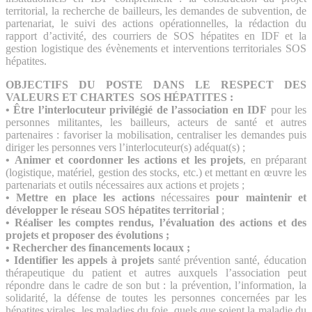
territorial, la recherche de bailleurs, les demandes de subvention, de
partenariat, le suivi des actions opérationnelles, la rédaction du
rapport d’activité, des courriers de SOS hépatites en IDF et la
gestion logistique des évènements et interventions territoriales SOS
hépatites.
OBJECTIFS DU POSTE DANS LE RESPECT DES
VALEURS ET CHARTES SOS HÉPATITES :
• Être l’interlocuteur privilégié de l’association en IDF
pour les
personnes militantes, les bailleurs, acteurs de santé et autres
partenaires : favoriser la mobilisation, centraliser les demandes puis
diriger les personnes vers l’interlocuteur(s) adéquat(s) ;
•
Animer et coordonner les actions et les projets
, en préparant
(logistique, matériel, gestion des stocks, etc.) et mettant en œuvre les
partenariats et outils nécessaires aux actions et projets ;
•
Mettre en place les actions
nécessaires
pour maintenir et
développer le réseau SOS hépatites territorial
;
•
Réaliser les comptes rendus, l’évaluation des actions et des
projets et proposer des évolutions ;
• Rechercher des financements locaux ;
•
Identifier les appels à projets
santé prévention santé, éducation
thérapeutique du patient et autres auxquels l’association peut
répondre dans le cadre de son but : la prévention, l’information, la
solidarité, la défense de toutes les personnes concernées par les
hépatites virales, les maladies du foie, quels que soient la maladie du