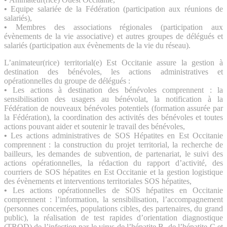
•
Equipe salariée de la Fédération (participation aux réunions de
salariés),
•
Membres des associations régionales (participation aux
évènements de la vie associative) et autres groupes de délégués et
salariés (participation aux évènements de la vie du réseau).
L’animateur(rice) territorial(e) Est Occitanie assure la gestion à
destination des bénévoles, les actions administratives et
opérationnelles du groupe de délégués :
•
Les actions à destination des bénévoles comprennent : la
sensibilisation des usagers au bénévolat, la notification à la
Fédération de nouveaux bénévoles potentiels (formation assurée par
la Fédération), la coordination des activités des bénévoles et toutes
actions pouvant aider et soutenir le travail des bénévoles,
•
Les actions administratives de SOS Hépatites en Est Occitanie
comprennent : la construction du projet territorial, la recherche de
bailleurs, les demandes de subvention, de partenariat, le suivi des
actions opérationnelles, la rédaction du rapport d’activité, des
courriers de SOS hépatites en Est Occitanie et la gestion logistique
des évènements et interventions territoriales SOS hépatites,
•
Les actions opérationnelles de SOS hépatites en Occitanie
comprennent : l’information, la sensibilisation, l’accompagnement
(personnes concernées, populations cibles, des partenaires, du grand
public), la réalisation de test rapides d’orientation diagnostique
(TROD) de l’infection par le virus de l’hépatite B, de l’hépatite C et