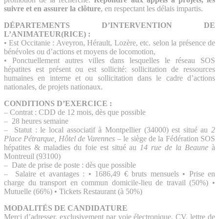
suivre et en assurer la clôture
, en respectant les délais impartis.
DÉPARTEMENTS D’INTERVENTION DE
L’ANIMATEUR(RICE) :
• Est Occitanie : Aveyron, Hérault, Lozère, etc. selon la présence de
bénévoles ou d’actions et moyens de locomotion,
• Ponctuellement autres villes dans lesquelles le réseau SOS
hépatites est présent ou est sollicité: sollicitation de ressources
humaines en interne et ou sollicitation dans le cadre d’actions
nationales, de projets nationaux.
CONDITIONS D’EXERCICE :
– Contrat : CDD de 12 mois, dès que possible
– 28 heures semaine
– Statut : le local associatif à Montpellier (34000) est situé au
2
Place Pétrarque, Hôtel de
Varennes
– le siège de la Fédération SOS
hépatites & maladies du foie est situé au
14 rue de la
Beaune
à
Montreuil (93100)
– Date de prise de poste : dès que possible
– Salaire et avantages : • 1686,49 € bruts mensuels • Prise en
charge du transport en commun domicile-lieu de travail (50%) •
Mutuelle (66%) • Tickets Restaurant (à 50%)
MODALITÉS DE CANDIDATURE
Merci d’adresser, exclusivement par voie électronique, CV, lettre de