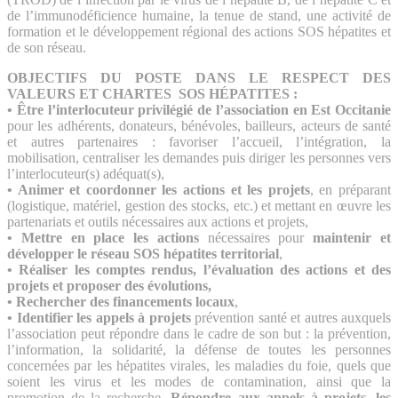
de l’immunodéficience humaine, la tenue de stand, une activité de
formation et le développement régional des actions SOS hépatites et
de son réseau.
OBJECTIFS DU POSTE DANS LE RESPECT DES
VALEURS ET CHARTES SOS HÉPATITES :
• Être l’interlocuteur privilégié de l’association en Est Occitanie
pour les adhérents, donateurs, bénévoles, bailleurs, acteurs de santé
et autres partenaires : favoriser l’accueil, l’intégration, la
mobilisation, centraliser les demandes puis diriger les personnes vers
l’interlocuteur(s) adéquat(s),
• Animer et coordonner les actions et les projets
, en préparant
(logistique, matériel, gestion des stocks, etc.) et mettant en œuvre les
partenariats et outils nécessaires aux actions et projets,
• Mettre en place les actions
nécessaires pour
maintenir et
développer le réseau SOS hépatites territorial
,
• Réaliser les comptes rendus, l’évaluation des actions et des
projets et proposer des évolutions,
• Rechercher des financements locaux
,
• Identifier les appels à projets
prévention santé et autres auxquels
l’association peut répondre dans le cadre de son but : la prévention,
l’information, la solidarité, la défense de toutes les personnes
concernées par les hépatites virales, les maladies du foie, quels que
soient les virus et les modes de contamination, ainsi que la
promotion de la recherche.
Répondre aux appels à projets, les