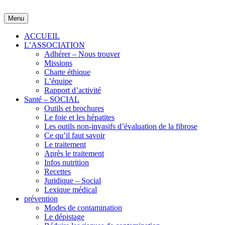
Skip
to
Menu
content
ACCUEIL
L’ASSOCIATION
Adhérer – Nous trouver
Missions
Charte éthique
L’équipe
Rapport d’activité
Santé – SOCIAL
Outils et brochures
Le foie et les hépatites
Les outils non-invasifs d’évaluation de la fibrose
Ce qu’il faut savoir
Le traitement
Après le traitement
Infos nutrition
Recettes
Juridique – Social
Lexique médical
prévention
Modes de contamination
Le dépistage