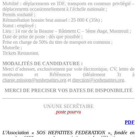
Mobilité : déplacements en IDF, transports en commun privilégié –
déplacements occasionnellement à l’échelle nationale ;
Permis souhaité ;
Rémunération horaire brut annuel : 25 000 € (35h) ;
Statut : employé ;
Lieu : 14 rue de la Beaune – Bâtiment C – 5ème étage, Montreuil ;
Date de prise de poste : dès que possible ;
Prise en charge de 50% du titre de transport en commun ;
Mutuelle ;
Tickets Restaurant.
MODALITÉS DE CANDIDATURE :
Merci d’adresser, exclusivement par voie électronique, CV, lettre de
motivation et Références (idéalement 3) à
charge.mission@soshepatites.org
et
direction@soshepatites.org
.
MERCI DE PRECISER VOS DATES DE DISPONIBILITÉ
UN/UNE SECRÉTAIRE
poste pourvu
PDF
L’Association « SOS HEPATITES FEDERATION », fondée en