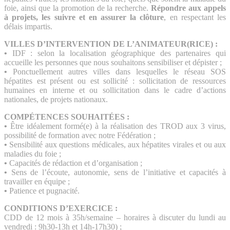
foie, ainsi que la promotion de la recherche.
Répondre aux appels
à projets, les suivre et en assurer la clôture
, en respectant les
délais impartis.
VILLES D’INTERVENTION DE L’ANIMATEUR(RICE) :
•
IDF : selon la localisation géographique des partenaires qui
accueille les personnes que nous souhaitons sensibiliser et dépister ;
•
Ponctuellement autres villes dans lesquelles le réseau SOS
hépatites est présent ou est sollicité : sollicitation de ressources
humaines en interne et ou sollicitation dans le cadre d’actions
nationales, de projets nationaux.
COMPÉTENCES SOUHAITÉES :
•
Être idéalement formé(e) à la réalisation des TROD aux 3 virus,
possibilité de formation avec notre Fédération ;
•
Sensibilité aux questions médicales, aux hépatites virales et ou aux
maladies du foie ;
•
Capacités de rédaction et d’organisation ;
•
Sens de l’écoute, autonomie, sens de l’initiative et capacités à
travailler en équipe ;
•
Patience et pugnacité.
CONDITIONS D’EXERCICE :
CDD de 12 mois à 35h/semaine – horaires à discuter du lundi au
vendredi : 9h30-13h et 14h-17h30) ;