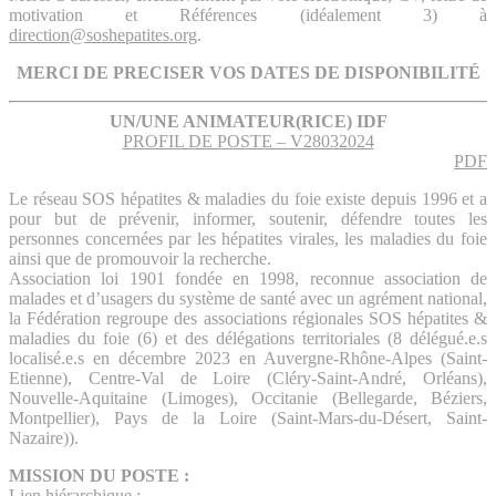
motivation et Références (idéalement 3) à
direction@soshepatites.org
.
MERCI DE PRECISER VOS DATES DE DISPONIBILITÉ
UN/UNE ANIMATEUR(RICE) IDF
PROFIL DE POSTE – V28032024
PDF
Le réseau SOS hépatites & maladies du foie existe depuis 1996 et a
pour but de prévenir, informer, soutenir, défendre toutes les
personnes concernées par les hépatites virales, les maladies du foie
ainsi que de promouvoir la recherche.
Association loi 1901 fondée en 1998, reconnue association de
malades et d’usagers du système de santé avec un agrément national,
la Fédération regroupe des associations régionales SOS hépatites &
maladies du foie (6) et des délégations territoriales (8 délégué.e.s
localisé.e.s en décembre 2023 en Auvergne-Rhône-Alpes (Saint-
Etienne), Centre-Val de Loire (Cléry-Saint-André, Orléans),
Nouvelle-Aquitaine (Limoges), Occitanie (Bellegarde, Béziers,
Montpellier), Pays de la Loire (Saint-Mars-du-Désert, Saint-
Nazaire)).
MISSION DU POSTE :
Lien hiérarchique :