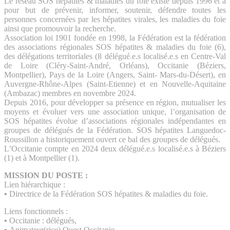
Le réseau SOS hépatites & maladies du foie existe depuis 1996 et a
pour but de prévenir, informer, soutenir, défendre toutes les
personnes concernées par les hépatites virales, les maladies du foie
ainsi que promouvoir la recherche.
Association loi 1901 fondée en 1998, la Fédération est la fédération
des associations régionales SOS hépatites & maladies du foie (6),
des délégations territoriales (8 délégué.e.s localisé.e.s en Centre-Val
de Loire (Cléry-Saint-André, Orléans), Occitanie (Béziers,
Montpellier), Pays de la Loire (Angers, Saint- Mars-du-Désert), en
Auvergne-Rhône-Alpes (Saint-Etienne) et en Nouvelle-Aquitaine
(Ambazac) membres en novembre 2024.
Depuis 2016, pour développer sa présence en région, mutualiser les
moyens et évoluer vers une association unique, l’organisation de
SOS hépatites évolue d’associations régionales indépendantes en
groupes de délégués de la Fédération. SOS hépatites Languedoc-
Roussillon a historiquement ouvert ce bal des groupes de délégués.
L’Occitanie compte en 2024 deux délégué.e.s localisé.e.s à Béziers
(1) et à Montpellier (1).
MISSION DU POSTE :
Lien hiérarchique :
•
Directrice de la Fédération SOS hépatites & maladies du foie.
Liens fonctionnels :
•
Occitanie : délégués,
•
Animateur(rice) Ouest Occitanie,