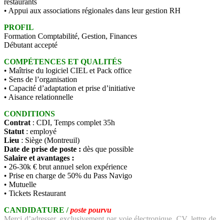
restaurants
• Appui aux associations régionales dans leur gestion RH
PROFIL
Formation Comptabilité, Gestion, Finances
Débutant accepté
COMPÉTENCES ET QUALITÉS
• Maîtrise du logiciel CIEL et Pack office
• Sens de l’organisation
• Capacité d’adaptation et prise d’initiative
• Aisance relationnelle
CONDITIONS
Contrat
: CDI, Temps complet 35h
Statut
: employé
Lieu
: Siège (Montreuil)
Date de prise de poste :
dès que possible
Salaire et avantages :
• 26-30k € brut annuel selon expérience
• Prise en charge de 50% du Pass Navigo
• Mutuelle
• Tickets Restaurant
CANDIDATURE /
poste pourvu
Merci d’adresser, exclusivement par voie électronique, CV, lettre de