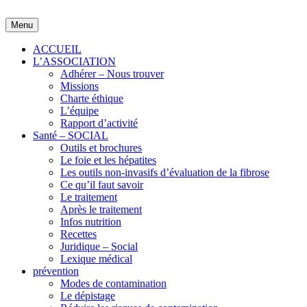
Skip
to
Menu
content
ACCUEIL
L’ASSOCIATION
Adhérer – Nous trouver
Missions
Charte éthique
L’équipe
Rapport d’activité
Santé – SOCIAL
Outils et brochures
Le foie et les hépatites
Les outils non-invasifs d’évaluation de la fibrose
Ce qu’il faut savoir
Le traitement
Après le traitement
Infos nutrition
Recettes
Juridique – Social
Lexique médical
prévention
Modes de contamination
Le dépistage