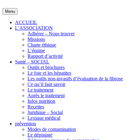
Skip
to
Menu
content
ACCUEIL
L’ASSOCIATION
Adhérer – Nous trouver
Missions
Charte éthique
L’équipe
Rapport d’activité
Santé – SOCIAL
Outils et brochures
Le foie et les hépatites
Les outils non-invasifs d’évaluation de la fibrose
Ce qu’il faut savoir
Le traitement
Après le traitement
Infos nutrition
Recettes
Juridique – Social
Lexique médical
prévention
Modes de contamination
Le dépistage