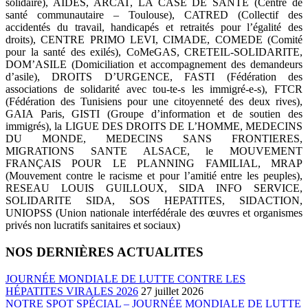
solidaire), AIDES, ARCAT, LA CASE DE SANTE (Centre de
santé communautaire – Toulouse), CATRED (Collectif des
accidentés du travail, handicapés et retraités pour l’égalité des
droits), CENTRE PRIMO LEVI, CIMADE, COMEDE (Comité
pour la santé des exilés), CoMeGAS, CRETEIL-SOLIDARITE,
DOM’ASILE (Domiciliation et accompagnement des demandeurs
d’asile), DROITS D’URGENCE, FASTI (Fédération des
associations de solidarité avec tou-te-s les immigré-e-s), FTCR
(Fédération des Tunisiens pour une citoyenneté des deux rives),
GAIA Paris, GISTI (Groupe d’information et de soutien des
immigrés), la LIGUE DES DROITS DE L’HOMME, MEDECINS
DU MONDE, MEDECINS SANS FRONTIERES,
MIGRATIONS SANTE ALSACE, le MOUVEMENT
FRANÇAIS POUR LE PLANNING FAMILIAL, MRAP
(Mouvement contre le racisme et pour l’amitié entre les peuples),
RESEAU LOUIS GUILLOUX, SIDA INFO SERVICE,
SOLIDARITE SIDA, SOS HEPATITES, SIDACTION,
UNIOPSS (Union nationale interfédérale des œuvres et organismes
privés non lucratifs sanitaires et sociaux)
NOS DERNIÈRES ACTUALITES
JOURNÉE MONDIALE DE LUTTE CONTRE LES
HÉPATITES VIRALES 2026
27 juillet 2026
NOTRE SPOT SPÉCIAL – JOURNÉE MONDIALE DE LUTTE