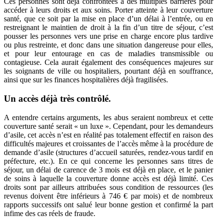
Ces personnes sont déjà confrontées à des multiples barrières pour
accéder à leurs droits et aux soins. Porter atteinte à leur couverture
santé, que ce soit par la mise en place d’un délai à l’entrée, ou en
restreignant le maintien de droit à la fin d’un titre de séjour, c’est
pousser les personnes vers une prise en charge encore plus tardive
ou plus restreinte, et donc dans une situation dangereuse pour elles,
et pour leur entourage en cas de maladies transmissible ou
contagieuse. Cela aurait également des conséquences majeures sur
les soignants de ville ou hospitaliers, pourtant déjà en souffrance,
ainsi que sur les finances hospitalières déjà fragilisées.
Un accès déjà très contrôlé.
A entendre certains arguments, les abus seraient nombreux et cette
couverture santé serait « un luxe ». Cependant, pour les demandeurs
d’asile, cet accès n’est en réalité pas totalement effectif en raison des
difficultés majeures et croissantes de l’accès même à la procédure de
demande d’asile (structures d’accueil saturées, rendez-vous tardif en
préfecture, etc.). En ce qui concerne les personnes sans titres de
séjour, un délai de carence de 3 mois est déjà en place, et le panier
de soins à laquelle la couverture donne accès est déjà limité. Ces
droits sont par ailleurs attribuées sous condition de ressources (les
revenus doivent être inférieurs à 746 € par mois) et de nombreux
rapports successifs ont salué leur bonne gestion et confirmé la part
infime des cas réels de fraude.