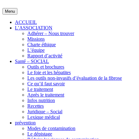
Skip
to
Menu
content
ACCUEIL
L’ASSOCIATION
Adhérer – Nous trouver
Missions
Charte éthique
L’équipe
Rapport d’activité
Santé – SOCIAL
Outils et brochures
Le foie et les hépatites
Les outils non-invasifs d’évaluation de la fibrose
Ce qu’il faut savoir
Le traitement
Après le traitement
Infos nutrition
Recettes
Juridique – Social
Lexique médical
prévention
Modes de contamination
Le dépistage