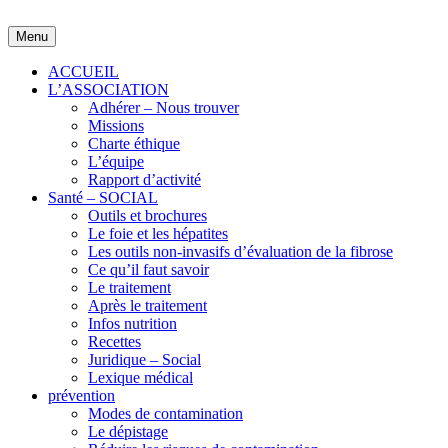
Skip
to
Menu
content
ACCUEIL
L’ASSOCIATION
Adhérer – Nous trouver
Missions
Charte éthique
L’équipe
Rapport d’activité
Santé – SOCIAL
Outils et brochures
Le foie et les hépatites
Les outils non-invasifs d’évaluation de la fibrose
Ce qu’il faut savoir
Le traitement
Après le traitement
Infos nutrition
Recettes
Juridique – Social
Lexique médical
prévention
Modes de contamination
Le dépistage