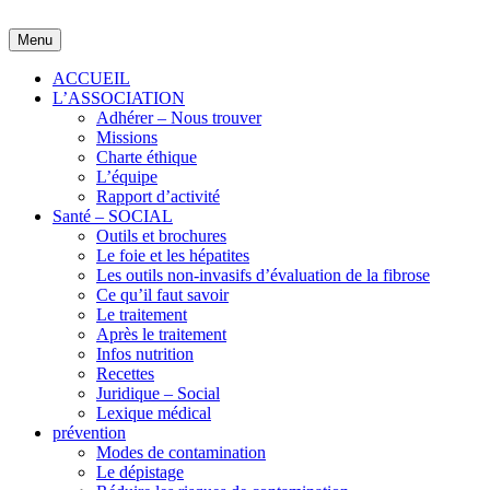
Skip
to
Menu
content
ACCUEIL
L’ASSOCIATION
Adhérer – Nous trouver
Missions
Charte éthique
L’équipe
Rapport d’activité
Santé – SOCIAL
Outils et brochures
Le foie et les hépatites
Les outils non-invasifs d’évaluation de la fibrose
Ce qu’il faut savoir
Le traitement
Après le traitement
Infos nutrition
Recettes
Juridique – Social
Lexique médical
prévention
Modes de contamination
Le dépistage