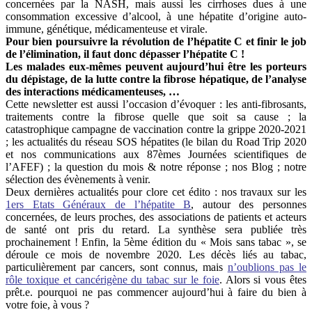
concernées par la NASH, mais aussi les cirrhoses dues à une
consommation excessive d’alcool, à une hépatite d’origine auto-
immune, génétique, médicamenteuse et virale.
Pour bien poursuivre la révolution de l’hépatite C et finir le job
de l’élimination, il faut donc dépasser l’hépatite C !
Les malades eux-mêmes peuvent aujourd’hui être les porteurs
du dépistage, de la lutte contre la fibrose hépatique, de l’analyse
des interactions médicamenteuses, …
Cette newsletter est aussi l’occasion d’évoquer : les anti-fibrosants,
traitements contre la fibrose quelle que soit sa cause ; la
catastrophique campagne de vaccination contre la grippe 2020-2021
; les actualités du réseau SOS hépatites (le bilan du Road Trip 2020
et nos communications aux 87èmes Journées scientifiques de
l’AFEF) ; la question du mois & notre réponse ; nos Blog ; notre
sélection des évènements à venir.
Deux dernières actualités pour clore cet édito : nos travaux sur les
1ers Etats Généraux de l’hépatite B
, autour des personnes
concernées, de leurs proches, des associations de patients et acteurs
de santé ont pris du retard. La synthèse sera publiée très
prochainement ! Enfin, la 5ème édition du « Mois sans tabac », se
déroule ce mois de novembre 2020. Les décès liés au tabac,
particulièrement par cancers, sont connus, mais
n’oublions pas le
rôle toxique et cancérigène du tabac sur le foie
. Alors si vous êtes
prêt.e. pourquoi ne pas commencer aujourd’hui à faire du bien à
votre foie, à vous ?